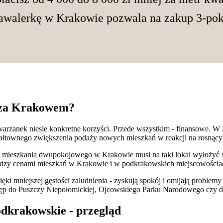
awalerkę w Krakowie pozwala na zakup 3-pok
poza Krakowem?
arzanek niesie konkretne korzyści. Przede wszystkim - finansowe. W 
ałtownego zwiększenia podaży nowych mieszkań w reakcji na rosnący
 mieszkania dwupokojowego w Krakowie musi na taki lokal wyłożyć ś
między cenami mieszkań w Krakowie i w podkrakowskich miejscowościac
 mniejszej gęstości zaludnienia - zyskują spokój i omijają problem
 dostęp do Puszczy Niepołomickiej, Ojcowskiego Parku Narodowego czy 
odkrakowskie - przegląd