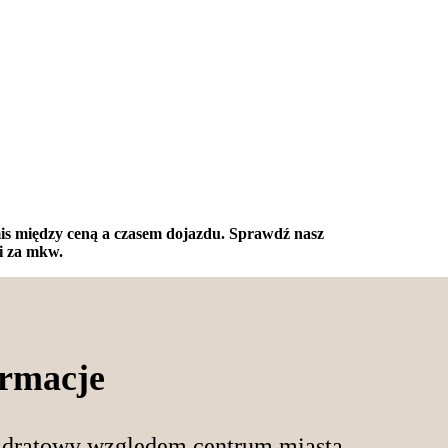
mis między ceną a czasem dojazdu. Sprawdź nasz
ki za mkw.
ormacje
wadratowy względem centrum miasta.