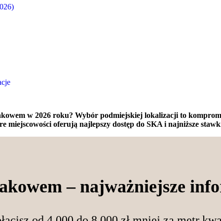
2026)
cje
Krakowem w 2026 roku? Wybór podmiejskiej lokalizacji to kompro
re miejscowości oferują najlepszy dostęp do SKA i najniższe staw
akowem – najważniejsze inf
acisz od 4 000 do 8 000 zł mniej za metr k