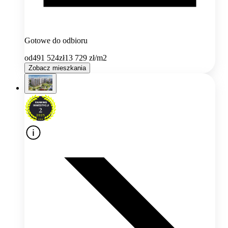
Gotowe do odbioru
od
491 524
zł
13 729
zł/m2
Zobacz mieszkania