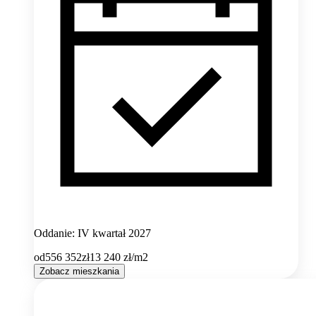
Oddanie: IV kwartał 2027
od
556 352
zł
13 240
zł/m2
Zobacz mieszkania