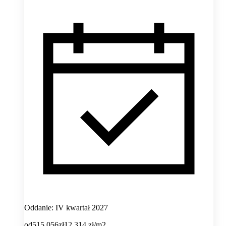
Oddanie: IV kwartał 2027
od
515 056
zł
12 314
zł/m2