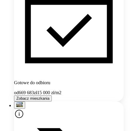
Gotowe do odbioru
od
669 683
zł
15 000
zł/m2
Zobacz mieszkania