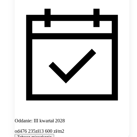
Oddanie: III kwartał 2028
od
476 235
zł
13 600
zł/m2