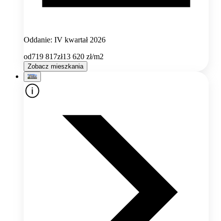
Oddanie: IV kwartał 2026
od
719 817
zł
13 620
zł/m2
Zobacz mieszkania