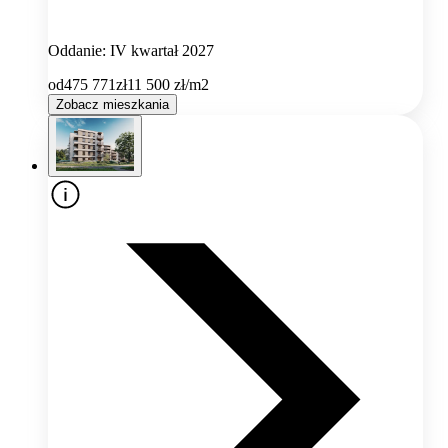
Oddanie: IV kwartał 2027
od
475 771
zł
11 500
zł/m2
Zobacz mieszkania