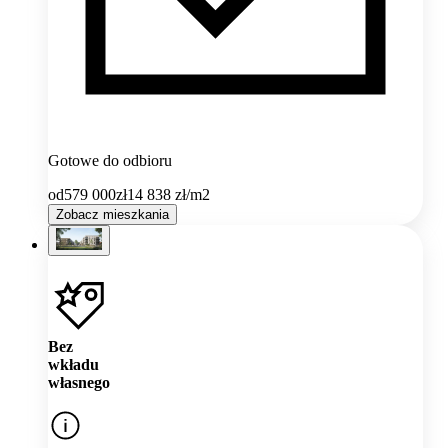
Gotowe do odbioru
od
579 000
zł
14 838
zł/m2
Zobacz mieszkania
Bez
wkładu
własnego