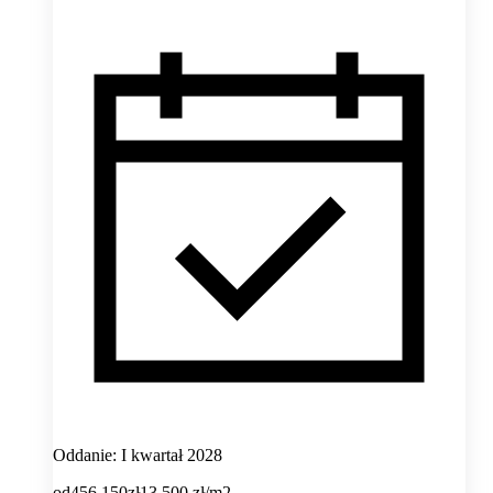
Oddanie: I kwartał 2028
od
456 150
zł
13 500
zł/m2