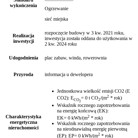
wykończenia
Ogrzewanie
sieć miejska
rozpoczęcie budowy w 3 kw. 2021 roku,
Realizacja
inwestycja została oddana do użytkowania w
inwestycji
2 kw. 2024 roku
Udogodnienia
plac zabaw, winda, rowerownia
Przyroda
informacja u dewelopera
Jednostkowa wielkość emisji CO2 (E
2
CO2)
:
E
= 0 t CO
/(m
* rok)
CO
2
2
Wskaźnik rocznego zapotrzebowania
na energię końcową (EK)
:
2
Charakterystyka
EK= 0 kWh/(m
* rok)
energetyczna
Wskaźnik rocznego zapotrzebowania
nieruchomości
na nieodnawialną energię pierwotną
2
(EP)
:
EP= 0 kWh/(m
* rok)