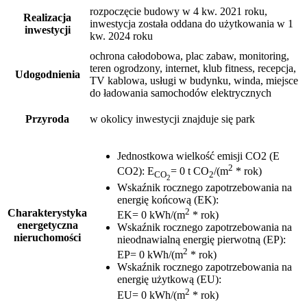
rozpoczęcie budowy w 4 kw. 2021 roku,
Realizacja
inwestycja została oddana do użytkowania w 1
inwestycji
kw. 2024 roku
ochrona całodobowa, plac zabaw, monitoring,
teren ogrodzony, internet, klub fitness, recepcja,
Udogodnienia
TV kablowa, usługi w budynku, winda, miejsce
do ładowania samochodów elektrycznych
Przyroda
w okolicy inwestycji znajduje się park
Jednostkowa wielkość emisji CO2 (E
2
CO2)
:
E
= 0 t CO
/(m
* rok)
CO
2
2
Wskaźnik rocznego zapotrzebowania na
energię końcową (EK)
:
2
Charakterystyka
EK= 0 kWh/(m
* rok)
energetyczna
Wskaźnik rocznego zapotrzebowania na
nieruchomości
nieodnawialną energię pierwotną (EP)
:
2
EP= 0 kWh/(m
* rok)
Wskaźnik rocznego zapotrzebowania na
energię użytkową (EU)
:
2
EU= 0 kWh/(m
* rok)