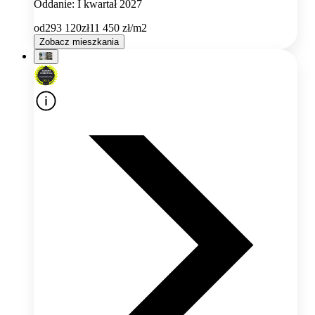
Oddanie: I kwartał 2027
od
293 120
zł
11 450
zł/m2
Zobacz mieszkania