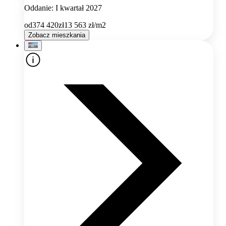
Oddanie: I kwartał 2027
od
374 420
zł
13 563
zł/m2
Zobacz mieszkania