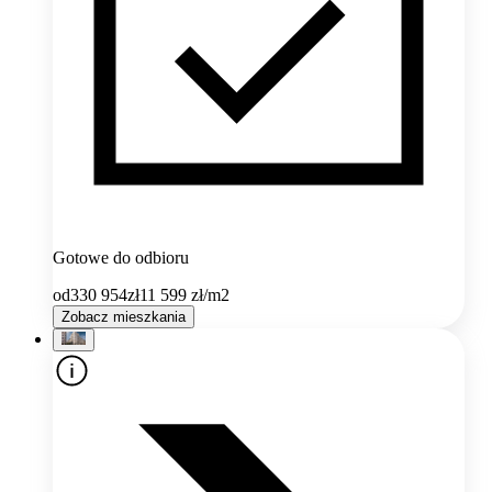
Gotowe do odbioru
od
330 954
zł
11 599
zł/m2
Zobacz mieszkania