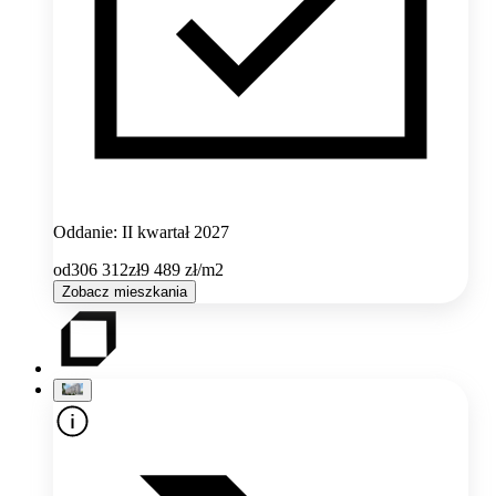
Oddanie: II kwartał 2027
od
306 312
zł
9 489
zł/m2
Zobacz mieszkania