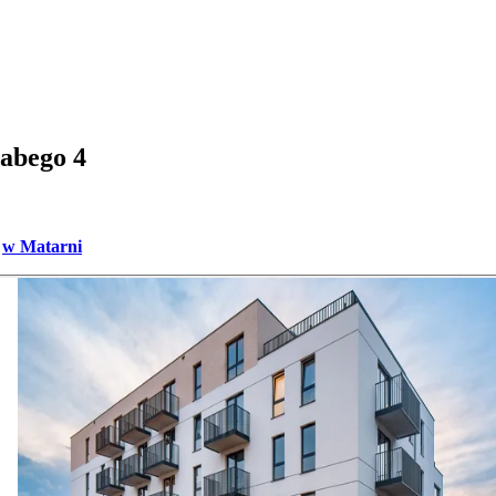
łabego 4
w Matarni