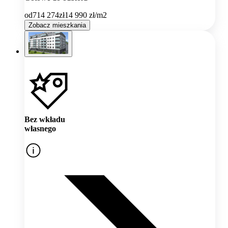
od
714 274
zł
14 990
zł/m2
Zobacz mieszkania
Bez wkładu
własnego