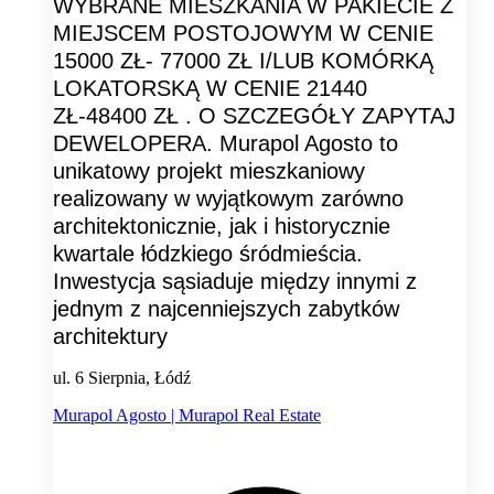
WYBRANE MIESZKANIA W PAKIECIE Z
MIEJSCEM POSTOJOWYM W CENIE
15000 ZŁ- 77000 ZŁ I/LUB KOMÓRKĄ
LOKATORSKĄ W CENIE 21440
ZŁ-48400 ZŁ . O SZCZEGÓŁY ZAPYTAJ
DEWELOPERA. Murapol Agosto to
unikatowy projekt mieszkaniowy
realizowany w wyjątkowym zarówno
architektonicznie, jak i historycznie
kwartale łódzkiego śródmieścia.
Inwestycja sąsiaduje między innymi z
jednym z najcenniejszych zabytków
architektury
ul. 6 Sierpnia, Łódź
Murapol Agosto | Murapol Real Estate