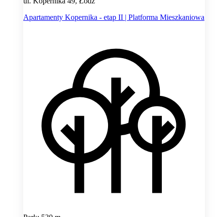
ul. Kopernika 49, Łódź
Apartamenty Kopernika - etap II | Platforma Mieszkaniowa