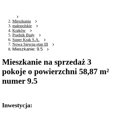
Mieszkania
małopolskie
Kraków
Prądnik Biały
Super Krak S.A.
Nowa Siewna etap III
Mieszkanie: 9.5
Mieszkanie na sprzedaż 3
pokoje o powierzchni 58,87 m²
numer 9.5
Oferta archiwalna
Inwestycja: