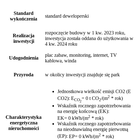
Standard
standard deweloperski
wykończenia
rozpoczęcie budowy w 1 kw. 2023 roku,
Realizacja
inwestycja została oddana do użytkowania w
inwestycji
4 kw. 2024 roku
plac zabaw, monitoring, internet, TV
Udogodnienia
kablowa, winda
Przyroda
w okolicy inwestycji znajduje się park
Jednostkowa wielkość emisji CO2 (E
2
CO2)
:
E
= 0 t CO
/(m
* rok)
CO
2
2
Wskaźnik rocznego zapotrzebowania
na energię końcową (EK)
:
2
Charakterystyka
EK= 0 kWh/(m
* rok)
energetyczna
Wskaźnik rocznego zapotrzebowania
nieruchomości
na nieodnawialną energię pierwotną
2
(EP)
:
EP= 0 kWh/(m
* rok)