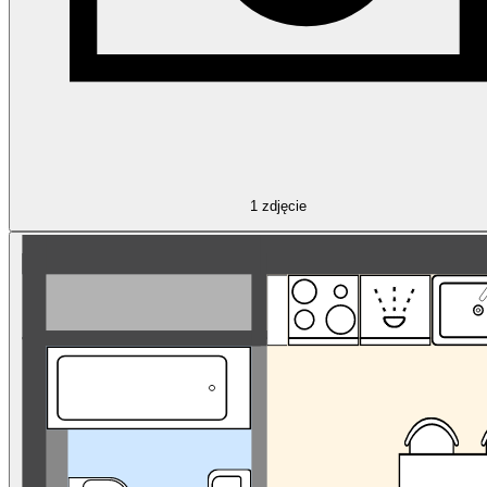
1
zdjęcie