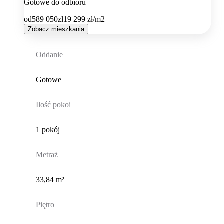
Gotowe do odbioru
od
589 050
zł
19 299
zł/m2
Zobacz mieszkania
Oddanie
Gotowe
Ilość pokoi
1 pokój
Metraż
33,84 m²
Piętro