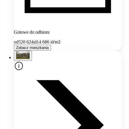
Gotowe do odbioru
od
520 624
zł
14 686
zł/m2
Zobacz mieszkania