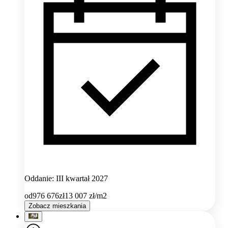
Oddanie: III kwartał 2027
od
976 676
zł
13 007
zł/m2
Zobacz mieszkania