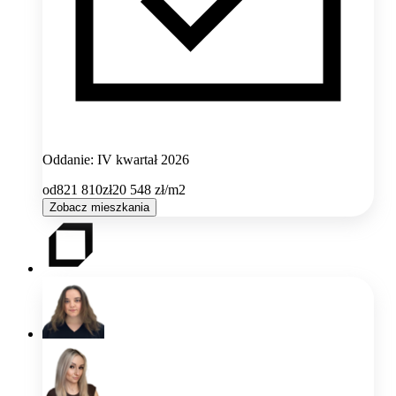
Oddanie: IV kwartał 2026
od
821 810
zł
20 548
zł/m2
Zobacz mieszkania