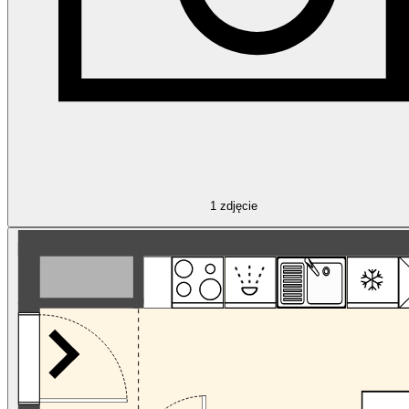
1
zdjęcie