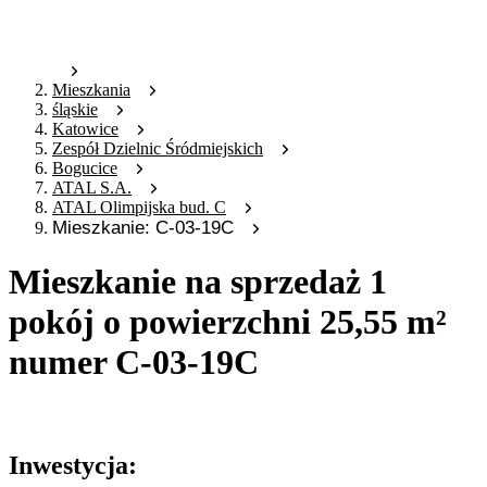
Mieszkania
śląskie
Katowice
Zespół Dzielnic Śródmiejskich
Bogucice
ATAL S.A.
ATAL Olimpijska bud. C
Mieszkanie: C-03-19C
Mieszkanie na sprzedaż 1
pokój o powierzchni 25,55 m²
numer C-03-19C
Oferta nieaktywna
Inwestycja: