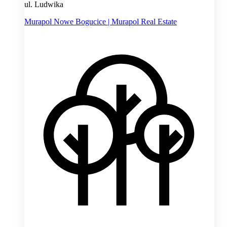
ul. Ludwika
Murapol Nowe Bogucice | Murapol Real Estate