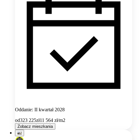
Oddanie: II kwartał 2028
od
323 225
zł
11 564
zł/m2
Zobacz mieszkania