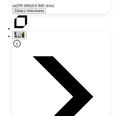
od
299 000
zł
10 800
zł/m2
Zobacz mieszkania