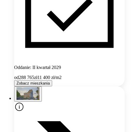
Oddanie: II kwartał 2029
od
288 765
zł
11 400
zł/m2
Zobacz mieszkania