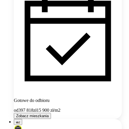
Gotowe do odbioru
od
397 818
zł
15 900
zł/m2
Zobacz mieszkania