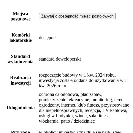
Miejsca
Zapytaj o dostępność miejsc postojowych
postojowe
Komórki
dostępne
lokatorskie
Standard
standard deweloperski
wykończenia
rozpoczęcie budowy w 1 kw. 2024 roku,
Realizacja
inwestycja została oddana do użytkowania w 1
inwestycji
kw. 2026 roku
ochrona całodobowa, plac zabaw,
pomieszczenie rekreacyjne, monitoring, teren
ogrodzony, internet, klub fitness, przystosowane
Udogodnienia
dla niepełnosprawnych, recepcja, TV kablowa,
usługi w budynku, winda, sala fitness,
wózkarnia, patio / dziedziniec
Przyroda
w okolicy inwestycji znajduje się park, staw