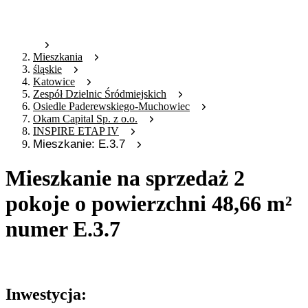
Mieszkania
śląskie
Katowice
Zespół Dzielnic Śródmiejskich
Osiedle Paderewskiego-Muchowiec
Okam Capital Sp. z o.o.
INSPIRE ETAP IV
Mieszkanie: E.3.7
Mieszkanie na sprzedaż 2
pokoje o powierzchni 48,66 m²
numer E.3.7
Oferta nieaktywna
Inwestycja: