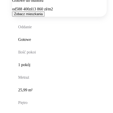
Gotowe do odbioru
od
588 400
zł
13 860
zł/m2
Zobacz mieszkania
Oddanie
Gotowe
Ilość pokoi
1 pokój
Metraż
25,99 m²
Piętro