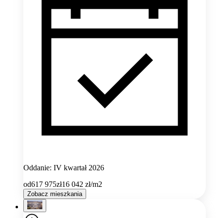
Oddanie: IV kwartał 2026
od
617 975
zł
16 042
zł/m2
Zobacz mieszkania