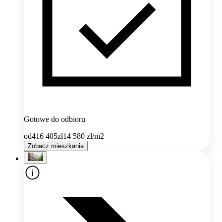
Gotowe do odbioru
od
416 405
zł
14 580
zł/m2
Zobacz mieszkania