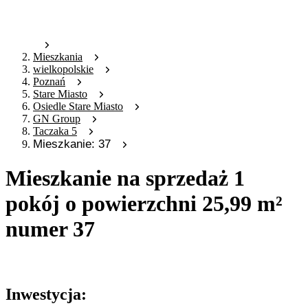
Mieszkania
wielkopolskie
Poznań
Stare Miasto
Osiedle Stare Miasto
GN Group
Taczaka 5
Mieszkanie: 37
Mieszkanie na sprzedaż 1
pokój o powierzchni 25,99 m²
numer 37
Oferta nieaktywna
Inwestycja: