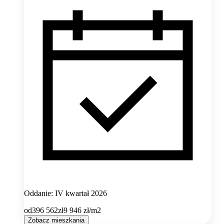
Oddanie: IV kwartał 2026
od
396 562
zł
9 946
zł/m2
Zobacz mieszkania