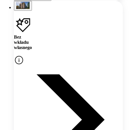
Bez
wkładu
własnego