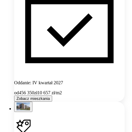
Oddanie: IV kwartał 2027
od
456 350
zł
10 657
zł/m2
Zobacz mieszkania