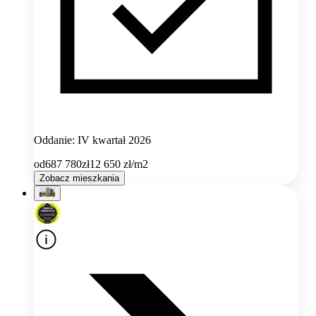
Oddanie: IV kwartał 2026
od
687 780
zł
12 650
zł/m2
Zobacz mieszkania