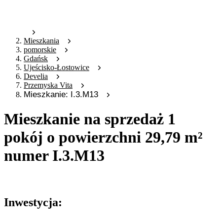
Mieszkania
pomorskie
Gdańsk
Ujeścisko-Łostowice
Develia
Przemyska Vita
Mieszkanie: I.3.M13
Mieszkanie na sprzedaż 1
pokój o powierzchni 29,79 m²
numer I.3.M13
Oferta archiwalna
Inwestycja: