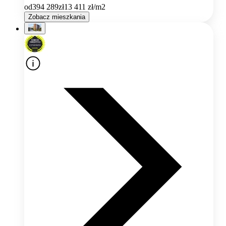
od
394 289
zł
13 411
zł/m2
Zobacz mieszkania