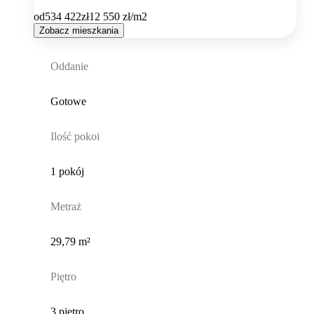
od
534 422
zł
12 550
zł/m2
Zobacz mieszkania
Oddanie
Gotowe
Ilość pokoi
1 pokój
Metraż
29,79 m²
Piętro
3 piętro