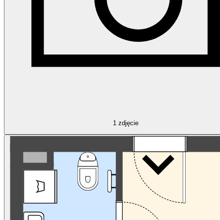
1
zdjęcie