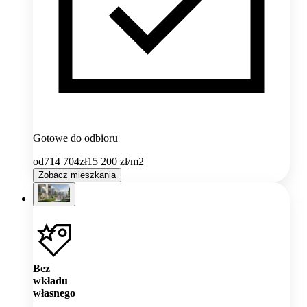
Gotowe do odbioru
od
714 704
zł
15 200
zł/m2
Zobacz mieszkania
Bez
wkładu
własnego