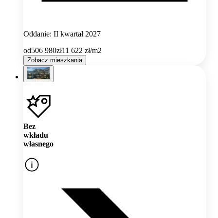
Oddanie: II kwartał 2027
od
506 980
zł
11 622
zł/m2
Zobacz mieszkania
Bez
wkładu
własnego