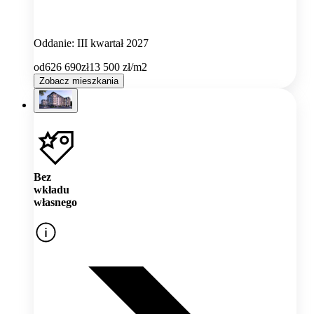
Oddanie: III kwartał 2027
od
626 690
zł
13 500
zł/m2
Zobacz mieszkania
Bez
wkładu
własnego