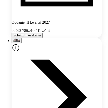
Oddanie: II kwartał 2027
od
563 786
zł
10 411
zł/m2
Zobacz mieszkania