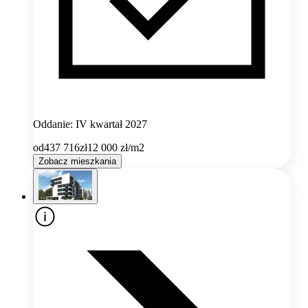
Oddanie: IV kwartał 2027
od
437 716
zł
12 000
zł/m2
Zobacz mieszkania