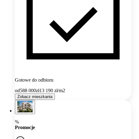
Gotowe do odbioru
od
588 000
zł
13 190
zł/m2
Zobacz mieszkania
%
Promocje