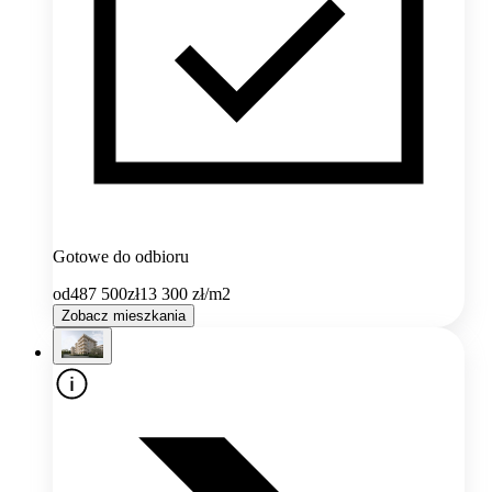
Gotowe do odbioru
od
487 500
zł
13 300
zł/m2
Zobacz mieszkania