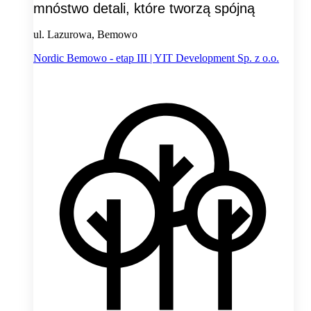
mnóstwo detali, które tworzą spójną
ul. Lazurowa, Bemowo
Nordic Bemowo - etap III | YIT Development Sp. z o.o.