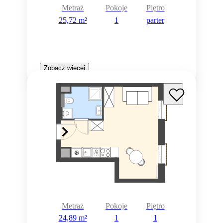
Metraż
Pokoje
Piętro
25,72 m²
1
parter
Zobacz więcej
Metraż
Pokoje
Piętro
24,89 m²
1
1