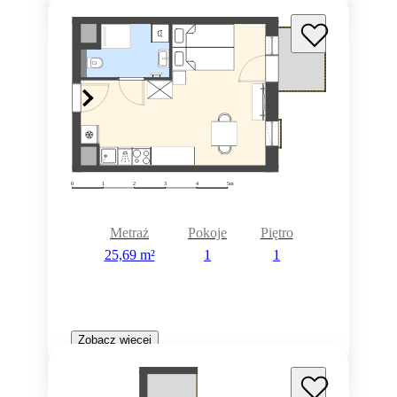
Metraż
Pokoje
Piętro
25,69 m²
1
1
Zobacz więcej