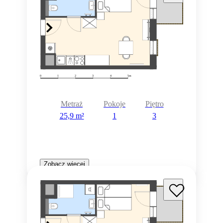
Metraż
Pokoje
Piętro
25,9 m²
1
3
Zobacz więcej