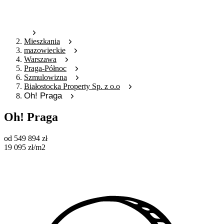
Mieszkania
mazowieckie
Warszawa
Praga-Północ
Szmulowizna
Białostocka Property Sp. z o.o
Oh! Praga
Oh! Praga
od
549 894
zł
19 095
zł
/m2