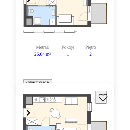
Metraż
Pokoje
Piętro
26,04 m²
1
2
Zobacz więcej