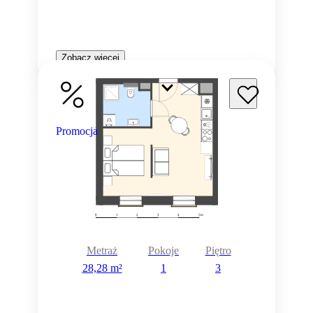
Zobacz więcej
Promocja
Metraż
Pokoje
Piętro
28,28 m²
1
3