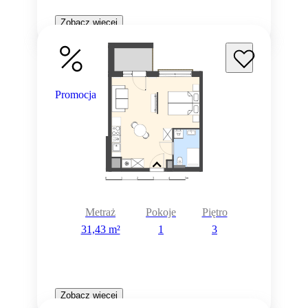
Zobacz więcej
Promocja
Metraż
Pokoje
Piętro
31,43 m²
1
3
Zobacz więcej