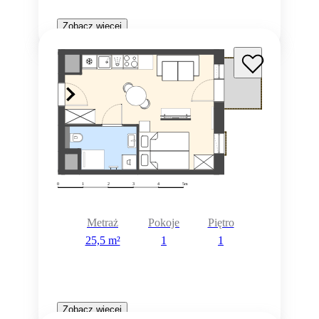
Zobacz więcej
Metraż
Pokoje
Piętro
25,5 m²
1
1
Zobacz więcej