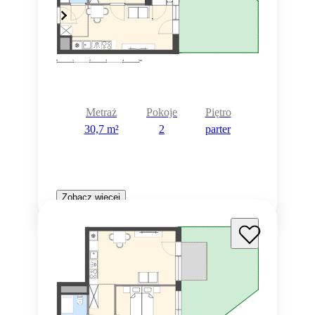
Metraż
Pokoje
Piętro
30,7 m²
2
parter
Zobacz więcej