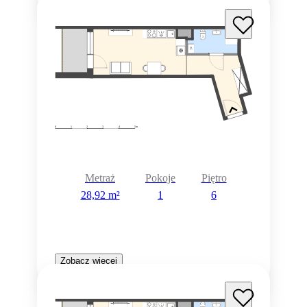
Metraż
Pokoje
Piętro
28,92 m²
1
6
Zobacz więcej