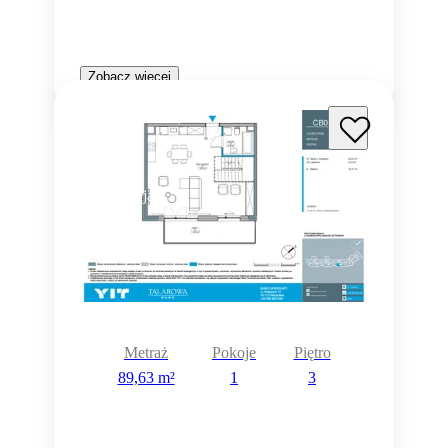
Zobacz więcej
Rezerwacja
Metraż
Pokoje
Piętro
89,63 m²
1
3