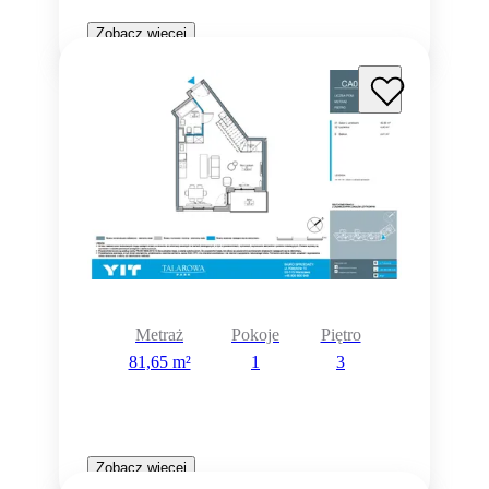
Zobacz więcej
Metraż
Pokoje
Piętro
81,65 m²
1
3
Zobacz więcej