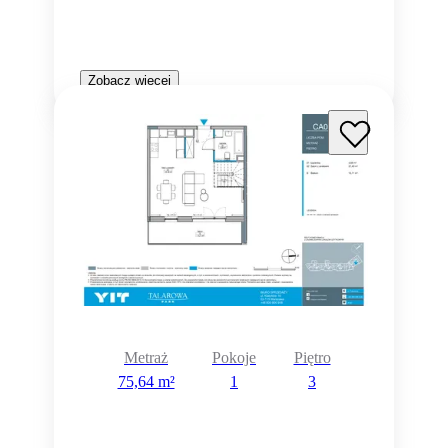
Zobacz więcej
Metraż
Pokoje
Piętro
75,64 m²
1
3