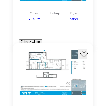
Metraż
Pokoje
Piętro
57,46 m²
3
parter
Zobacz więcej