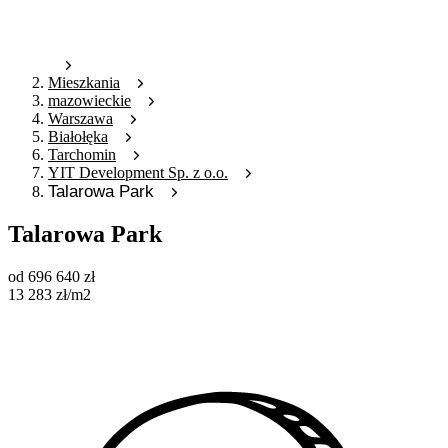
Mieszkania
mazowieckie
Warszawa
Białołęka
Tarchomin
YIT Development Sp. z o.o.
Talarowa Park
Talarowa Park
od
696 640
zł
13 283
zł
/m2