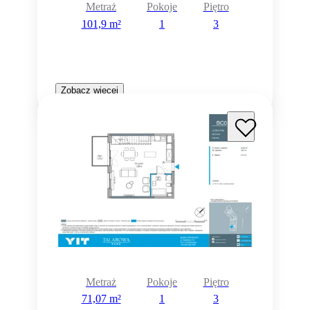
Metraż
Pokoje
Piętro
101,9 m²
1
3
Zobacz więcej
Metraż
Pokoje
Piętro
71,07 m²
1
3