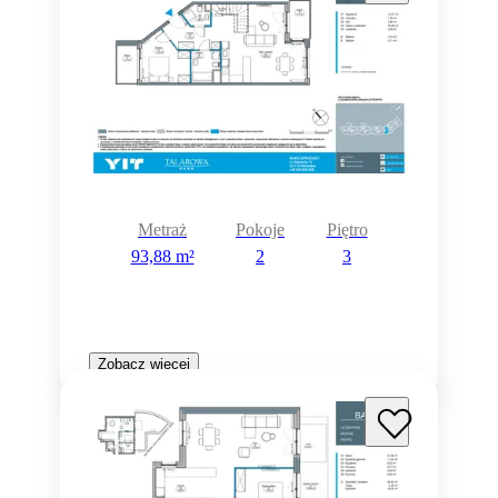
Metraż
Pokoje
Piętro
93,88 m²
2
3
Zobacz więcej