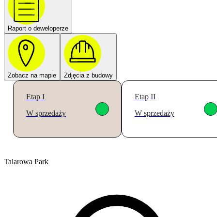
Raport o deweloperze
Zobacz na mapie
Zdjęcia z budowy
Etap I
Etap II
W sprzedaży
W sprzedaży
Talarowa Park