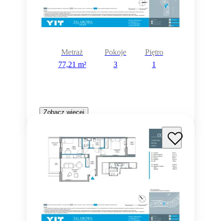
Metraż
Pokoje
Piętro
77,21 m²
3
1
Zobacz więcej