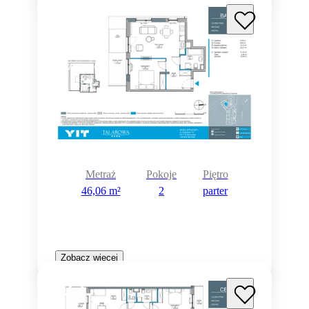
Rezerwacja
Metraż
Pokoje
Piętro
46,06 m²
2
parter
Zobacz więcej