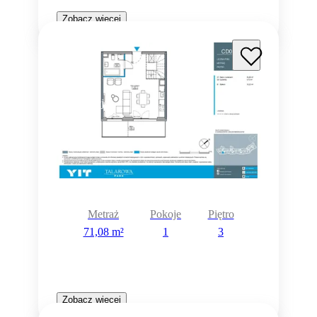
Zobacz więcej
Rezerwacja
Metraż
Pokoje
Piętro
71,08 m²
1
3
Zobacz więcej