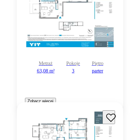
Rezerwacja
Metraż
Pokoje
Piętro
63,08 m²
3
parter
Zobacz więcej
Rezerwacja