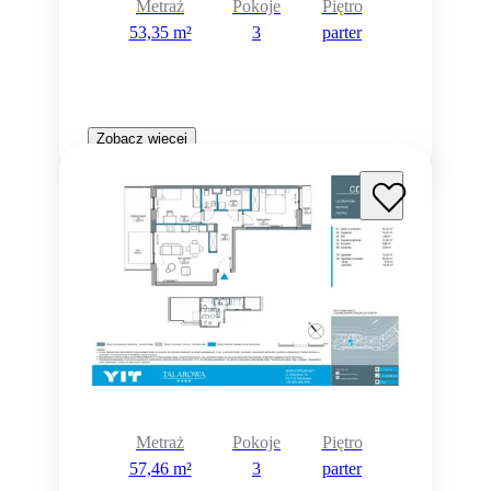
Metraż
Pokoje
Piętro
53,35 m²
3
parter
Zobacz więcej
Metraż
Pokoje
Piętro
57,46 m²
3
parter