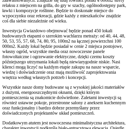
zaawansowanych. Znajdzie się tutaj również ponad 4 000m2 strefy
relaksu z miejscem na grilla, do gry w szachy, ogólnodostępny park,
ławki i kompozycje roślinne. Będzie to doskonałe miejsce do
wypoczynku oraz rekreacji, gdzie każdy z mieszkańców znajdzie
coś dla siebie niezależnie od wieku.
Inwestycja Gwiazdowo obejmować będzie ponad 450 lokali
budowanych etapami o szerokim wachlarzu metraży: od 40, 44, 48,
50, 53, 55, 57, 68, 74, 80, 95, 100m2 na łącznej powierzchni 100
000m2. Każdy lokal będzie posiadał w cenie 2 miejsca postojowe,
własny ogród, wszystkie media oraz nowoczesne panele
fotowoltaiczne i ogrzewanie elektryczne, dzięki czemu koszty
późniejszego utrzymania lokali będą niewiarygodnie niskie. Nasi
klienci mogą liczyć na każdym etapie zakupu na nasze wsparcie,
wiedzę i doświadczenie oraz mają możliwość zaprojektowania
wnętrza według własnych potrzeb i koncepcji.
Wszystkie nasze domy budowane są z wysokiej jakości materiałów
z dużymi, energooszczędnymi oknami, dzięki którym
pomieszczenia są znakomicie doświetlone. Zaletami inwestycji są
również ustawne pokoje, przestronne salony z aneksem kuchennym
oraz funkcjonalny i bardzo dobrze przemyślany przez
doświadczonych projektantów układ pomieszczeń.
Dodatkowym atutem jest nowoczesna minimalistyczna architektura,
charakter inwestycji podkreśla biało-antracytowa elewacja. Osiedle