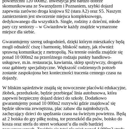
powierzchni 120 000m2. Inwestycja jest bardzo dobrze
skomunikowana ze Swarzędzem i Poznaniem, szybki dojazd
zapewnia zarówno droga krajowa 92 (stara A2) oraz S5. Naszym
zamierzeniem jest stworzenie miejsca kompleksowego,
dedykowanego dla wszystkich. Single, rodziny z dziećmi, młode
pary czy seniorzy – w Gwiazdowie każdy znajdzie wymarzone
miejsce dla siebie.
Gwarantujemy szereg udogodnień, dzięki którym mieszkańcy będą
mogli odnaleźć ciszę i harmonię, bliskość natury, jak również
sprawną komunikację z metropolią. Na terenie osiedla znajdzie się
ponad 10 000m2 na przeróżnego rodzaju punkty handlowo-
usługowe, m.in. restauracja, kawiarnia, sklep spożywczy, drogeria
oraz gabinety specjalistyczne. Większość codziennych potrzeb
zostanie zaspokojona bez konieczności tracenia cennego czasu na
dojazdy.
W bliskim sąsiedztwie znajdą się nowoczesne placówki edukacyjne,
żłobek, przedszkole, będzie przebiegać linia autobusowa, która
zapewni bezpieczny dojazd dzieci do szkoły. Dodatkowo
gwarantujemy ponad 10 000m2 rozrywki gdzie znajdować się
będzie siłownia zewnętrzna, plac zabaw dla najmłodszych,
zachęcający dzieci do spędzania czasu na świeżym powietrzu. Będą
aż 2 boiska do gry piłkę nożną, tor przeszkód dla psów, boisko do
kosza oraz strefa do street workaout’u dla osób bardziej