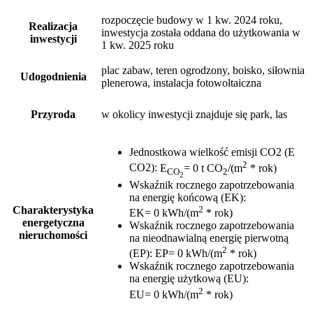
rozpoczęcie budowy w 1 kw. 2024 roku,
Realizacja
inwestycja została oddana do użytkowania w
inwestycji
1 kw. 2025 roku
plac zabaw, teren ogrodzony, boisko, siłownia
Udogodnienia
plenerowa, instalacja fotowoltaiczna
Przyroda
w okolicy inwestycji znajduje się park, las
Jednostkowa wielkość emisji CO2 (E
2
CO2)
:
E
= 0 t CO
/(m
* rok)
CO
2
2
Wskaźnik rocznego zapotrzebowania
na energię końcową (EK)
:
2
Charakterystyka
EK= 0 kWh/(m
* rok)
energetyczna
Wskaźnik rocznego zapotrzebowania
nieruchomości
na nieodnawialną energię pierwotną
2
(EP)
:
EP= 0 kWh/(m
* rok)
Wskaźnik rocznego zapotrzebowania
na energię użytkową (EU)
:
2
EU= 0 kWh/(m
* rok)