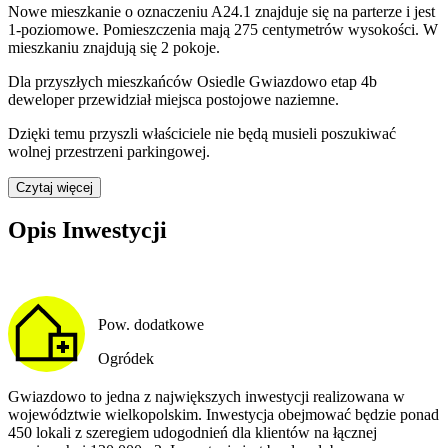
Nowe mieszkanie
o oznaczeniu
A24.1
znajduje się na parterze
i jest
1
-poziomow
e
. Pomieszczenia mają
275
centymetrów wysokości. W
mieszkaniu
znajdują
się
2
pokoje
.
Dla przyszłych mieszkańców
Osiedle Gwiazdowo etap 4b
deweloper przewidział
miejsca postojowe naziemne
.
Dzięki temu przyszli właściciele nie będą musieli poszukiwać
wolnej przestrzeni parkingowej.
Czytaj więcej
Opis Inwestycji
Pow. dodatkowe
Ogródek
Gwiazdowo to jedna z największych inwestycji realizowana w
województwie wielkopolskim. Inwestycja obejmować będzie ponad
450 lokali z szeregiem udogodnień dla klientów na łącznej