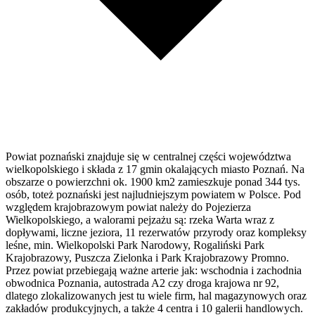
Powiat poznański znajduje się w centralnej części województwa
wielkopolskiego i składa z 17 gmin okalających miasto Poznań. Na
obszarze o powierzchni ok. 1900 km2 zamieszkuje ponad 344 tys.
osób, toteż poznański jest najludniejszym powiatem w Polsce. Pod
względem krajobrazowym powiat należy do Pojezierza
Wielkopolskiego, a walorami pejzażu są: rzeka Warta wraz z
dopływami, liczne jeziora, 11 rezerwatów przyrody oraz kompleksy
leśne, min. Wielkopolski Park Narodowy, Rogaliński Park
Krajobrazowy, Puszcza Zielonka i Park Krajobrazowy Promno.
Przez powiat przebiegają ważne arterie jak: wschodnia i zachodnia
obwodnica Poznania, autostrada A2 czy droga krajowa nr 92,
dlatego zlokalizowanych jest tu wiele firm, hal magazynowych oraz
zakładów produkcyjnych, a także 4 centra i 10 galerii handlowych.