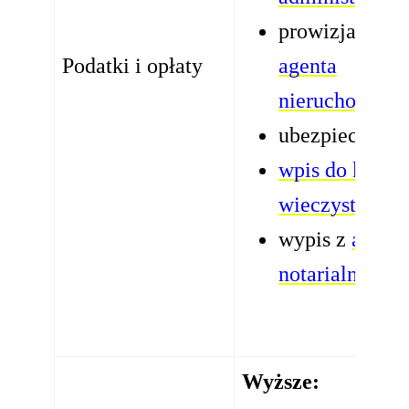
prowizja dla
Podatki i opłaty
agenta
nieruchomośc
ubezpieczenie
wpis do księgi
wieczystej
wypis z
aktu
notarialnego
Wyższe: