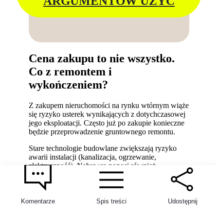
ARGUMENTÓW UŻYĆ
Cena zakupu to nie wszystko.
Co z remontem i
wykończeniem?
Z zakupem nieruchomości na rynku wtórnym wiąże
się ryzyko usterek wynikających z dotychczasowej
jego eksploatacji. Często już po zakupie konieczne
będzie przeprowadzenie gruntownego remontu.
Stare technologie budowlane zwiększają ryzyko
5
awarii instalacji (kanalizacja, ogrzewanie,
elektryczność). Nabywca ponosi również
stosunkową wysoką opłatę na fundusz remontowy,
który dotyczy tzw. części wspólnych
nieruchomości, np. klatki schodowej, dachu czy
zewnętrznej elewacji.
Komentarze
Spis treści
Udostępnij
Z kolei lokal kupiony na rynku pierwotnym to