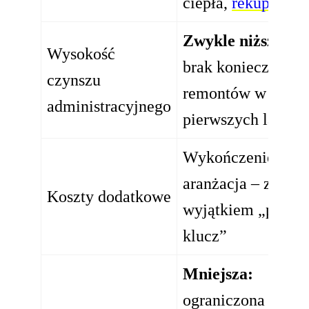
ciepła,
rekuperacj
Zwykle niższa
–
Wysokość
brak konieczności
czynszu
remontów w
administracyjnego
pierwszych latach
Wykończenie i
aranżacja – z
Koszty dodatkowe
wyjątkiem „pod
klucz”
Mniejsza:
ograniczona