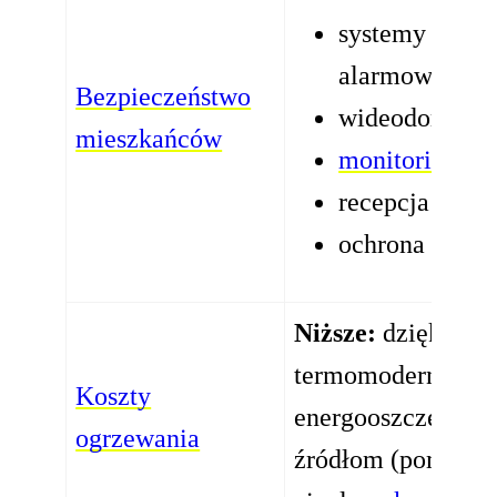
systemy
alarmowe
Bezpieczeństwo
wideodomofo
mieszkańców
monitoring
recepcja
ochrona
Niższe:
dzięki
termomodernizacji
Koszty
energooszczędny
ogrzewania
źródłom (pompy