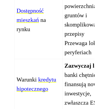
powierzchnia
Dostępność
gruntów i
mieszkań
na
skomplikowane
rynku
przepisy
Przewaga lokali n
peryferiach
Zazwyczaj lepsze
banki chętniej
Warunki
kredytu
finansują nowe
hipotecznego
inwestycje,
zwłaszcza ESG