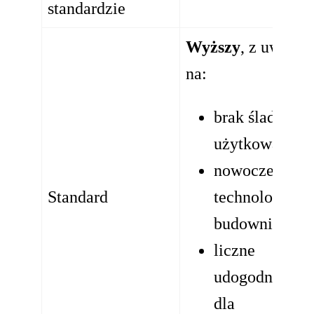
standardzie
Wyższy
, z uwagi
na:
brak śladów
użytkowania
nowoczesne
Standard
technologie
budownictwa
liczne
udogodnienia
dla