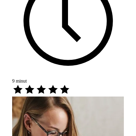
9
minut