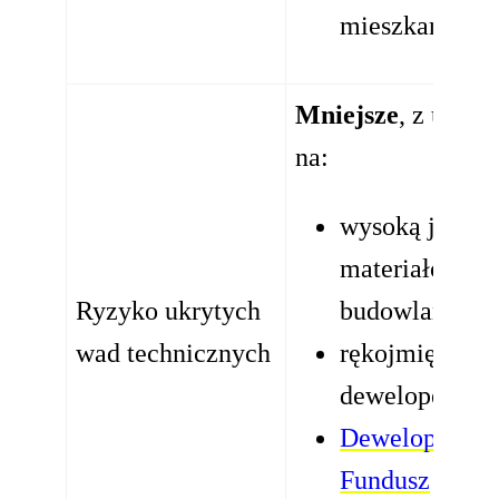
mieszkańców
Mniejsze
, z uwagi
na:
wysoką jakość
materiałów
Ryzyko ukrytych
budowlanych
wad technicznych
rękojmię
dewelopera
Deweloperski
Fundusz