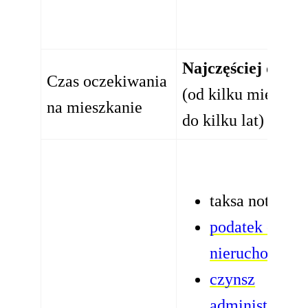
Najczęściej dłużs
Czas oczekiwania
(od kilku miesięcy
na mieszkanie
do kilku lat)
taksa notarial
podatek od
nieruchomośc
czynsz
administracyj