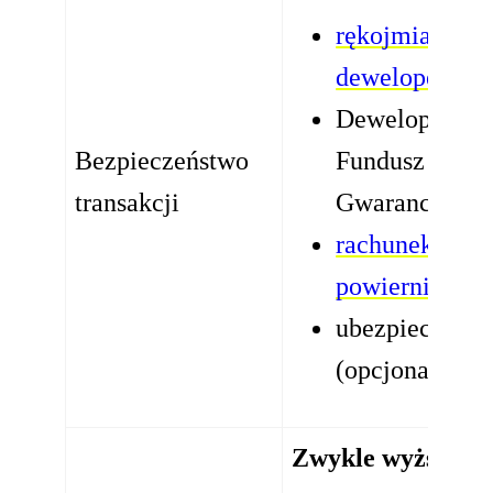
rękojmia
dewelopera
Deweloperski
Bezpieczeństwo
Fundusz
transakcji
Gwarancyjny
rachunek
powierniczy
ubezpieczenie
(opcjonalnie)
Zwykle wyższe: