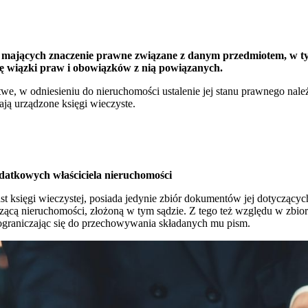
i mających znaczenie prawne związane z danym przedmiotem, w t
się wiązki praw i obowiązków z nią powiązanych.
twe, w odniesieniu do nieruchomości ustalenie jej stanu prawnego nale
ją urządzone księgi wieczyste.
odatkowych właściciela nieruchomości
t księgi wieczystej, posiada jedynie zbiór dokumentów jej dotyczącyc
cą nieruchomości, złożoną w tym sądzie. Z tego też względu w zbiorze
i ograniczając się do przechowywania składanych mu pism.