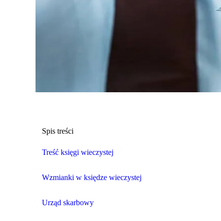
Spis treści
Treść księgi wieczystej
Wzmianki w księdze wieczystej
Urząd skarbowy