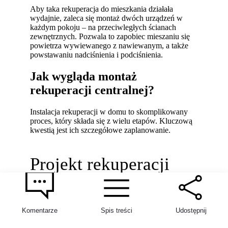
Aby taka rekuperacja do mieszkania działała
wydajnie, zaleca się montaż dwóch urządzeń w
każdym pokoju – na przeciwległych ścianach
zewnętrznych. Pozwala to zapobiec mieszaniu się
powietrza wywiewanego z nawiewanym, a także
powstawaniu nadciśnienia i podciśnienia.
Jak wygląda montaż
rekuperacji centralnej?
Instalacja rekuperacji w domu to skomplikowany
proces, który składa się z wielu etapów. Kluczową
kwestią jest ich szczegółowe zaplanowanie.
Projekt rekuperacji
Montaż wentylacji najlepiej jest przemyśleć jeszcze
przed rozpoczęciem budowy domu – istotny jest
Komentarze
Spis treści
Udostępnij
projekt rekuperacji. Docelowo w projekcie znajdzie
się wentylacja grawitacyjna, dlatego jeżeli