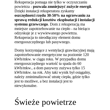
Rekuperacja pomaga nie tylko w oczyszczaniu
powietrza -
pozwala zmniejszyć zużycie energii
.
Dzięki instalacji rekuperatora zyskamy
oszczędności rzędu 30-50% na ogrzewaniu za
sprawą redukcji kosztów eksploatacji i instalacji
systemu grzewczego
. Dom z rekuperacją ma
mniejsze zapotrzebowanie na ciepło - na bieżąco
odzyskuje je z wywiewanego powietrza.
Rekuperacja to nieodłączny element domu
energooszczędnego lub pasywnego.
Domy korzystające z wentylacji grawitacyjnej mają
zapotrzebowanie energetyczne na poziomie 120
kWh/mkw. w ciągu roku. W przypadku domu
energooszczędnego wartość ta spada do 60
kWh/mkw., a dom pasywny zużywa tylko 15
kWh/mkw. na rok. Aby taki wynik był osiągalny,
należy zminimalizować utratę ciepła, gdzie tylko
jest to możliwe, a bez instalacji jest to
niewykonalne.
Świeże powietrze