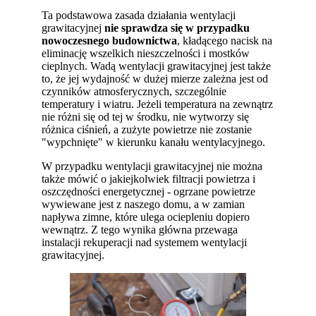
Ta podstawowa zasada działania wentylacji
grawitacyjnej
nie sprawdza się w przypadku
nowoczesnego budownictwa
,
kładącego nacisk na
eliminację wszelkich nieszczelności i mostków
cieplnych. Wadą wentylacji grawitacyjnej jest także
to, że jej wydajność w dużej mierze zależna jest od
czynników atmosferycznych, szczególnie
temperatury i wiatru. Jeżeli temperatura na zewnątrz
nie różni się od tej w środku, nie wytworzy się
różnica ciśnień, a zużyte powietrze nie zostanie
"wypchnięte" w kierunku kanału wentylacyjnego.
W przypadku wentylacji grawitacyjnej nie można
także mówić o jakiejkolwiek filtracji powietrza i
oszczędności energetycznej - ogrzane powietrze
wywiewane jest z naszego domu, a w zamian
napływa zimne, które ulega ociepleniu dopiero
wewnątrz. Z tego wynika główna przewaga
instalacji rekuperacji nad systemem wentylacji
grawitacyjnej.