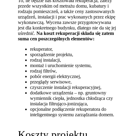
To, ile będzie nas kosztowała rekuperacja, zależy
przede wszystkim od metrażu domu, kubatury i
rodzaju pomieszczeń, a także ceny zastosowanych
urządzeń, instalacji i prac wykonanych przez ekipę
wykonawczą. Wycena zawsze przygotowywana
jest dla konkretnego budynku, dlatego nie da się jej
uśrednić.
Na koszt rekuperacji składa się zatem
suma cen poszczególnych
elementów:
rekuperator,
sporządzenie projektu,
rodzaj instalacji,
montaż i uruchomienie systemu,
rodzaj filtrów,
pobór energii elektrycznej,
przeglądy serwisowe,
czyszczenie instalacji rekuperacyjnej,
dodatkowe urządzenia – np. gruntowny
wymiennik ciepła, jednostka chłodząca czy
instalacja filtrująco-jonizująca,
opcjonalne podłączenie rekuperatora do
inteligentnego systemu zarządzania domem.
Koszty projektu