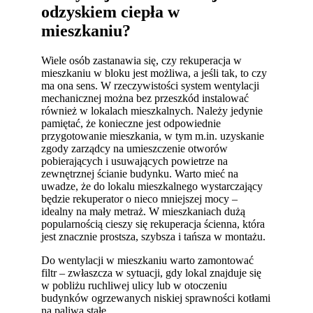
odzyskiem ciepła w
mieszkaniu?
Wiele osób zastanawia się, czy rekuperacja w
mieszkaniu w bloku jest możliwa, a jeśli tak, to czy
ma ona sens. W rzeczywistości system wentylacji
mechanicznej można bez przeszkód instalować
również w lokalach mieszkalnych. Należy jedynie
pamiętać, że konieczne jest odpowiednie
przygotowanie mieszkania, w tym m.in. uzyskanie
zgody zarządcy na umieszczenie otworów
pobierających i usuwających powietrze na
zewnętrznej ścianie budynku. Warto mieć na
uwadze, że do lokalu mieszkalnego wystarczający
będzie rekuperator o nieco mniejszej mocy –
idealny na mały metraż. W mieszkaniach dużą
popularnością cieszy się rekuperacja ścienna, która
jest znacznie prostsza, szybsza i tańsza w montażu.
Do wentylacji w mieszkaniu warto zamontować
filtr – zwłaszcza w sytuacji, gdy lokal znajduje się
w pobliżu ruchliwej ulicy lub w otoczeniu
budynków ogrzewanych niskiej sprawności kotłami
na paliwa stałe.