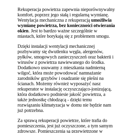
Rekuperacja powietrza zapewnia nieporównywalny
komfort, poprzez jego stałą i regularną wymianę.
Wentylacja mechaniczna z rekuperacją
umożliwia
wymianę powietrza, bez konieczności otwierania
okien
. Jest to bardzo ważne szczególnie w
miastach, które borykają się z problemem smogu.
Dzięki instalacji wentylacji mechanicznej
pozbywamy się dwutlenku węgla, alergenów,
pyłków, smogowych zanieczyszczeń oraz bakterii i
wirusów z powietrza nawiewanego do środka.
Dodatkowo usuwamy z mieszkania nadmierną
wilgoć, która może powodować namnażanie
zarodników grzybów i osadzanie się pleśni na
ścianach. Możemy również wyposażyć nasz
rekuperator w instalację oczyszczająco-jonizującą,
która dodatkowo podniesie jakość powietrza, a
także jednostkę chłodzącą - dzięki temu
rozwiązaniu klimatyzacja w domu nie będzie nam
już potrzebna.
Za sprawą rekuperacji powietrze, które trafia do
pomieszczenia, jest już oczyszczone, a tym samym
zdrowsze. Pomieszczenia są przewietrzone w