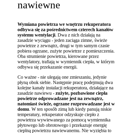
nawiewne
Wymiana powietrza we wnętrzu rekuperatora
odbywa się za pośrednictwem czterech kanałów
systemu wentylacji
. Dwa z nich działają na
zasadzie wyciągu - jeden zaciąga zimne, świeże
powietrze z zewnątrz, drugi w tym samym czasie
pobiera ogrzane, zużyte powietrze z pomieszczenia.
Oba strumienie powietrza, kierowane przez
wentylatory, trafiają w wymiennik ciepła, w którym
odbywa się przekazanie energii.
Co ważne - nie ulegają one zmieszaniu, jedynie
płyną obok siebie. Następnie pracę podejmują dwa
kolejne kanały instalacji rekuperatora, działające na
zasadzie nawiewu -
zużyte, pozbawione ciepła
powietrze odprowadzane jest na zewnątrz,
natomiast świeże, ogrzane rozprowadzane jest w
domu
. W ten sposób zimą lub kiedy panują niskie
temperatury, rekuperator odzyskuje ciepło z
powietrza wywiewanego za pomocą wymiennika
płytowego lub obrotowego i przekazuje energię
cieplną powietrzu nawiewanemu. Nie wyziębia to