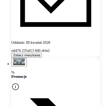
Oddanie: III kwartał 2028
od
476 235
zł
13 600
zł/m2
Zobacz mieszkania
%
Promocje