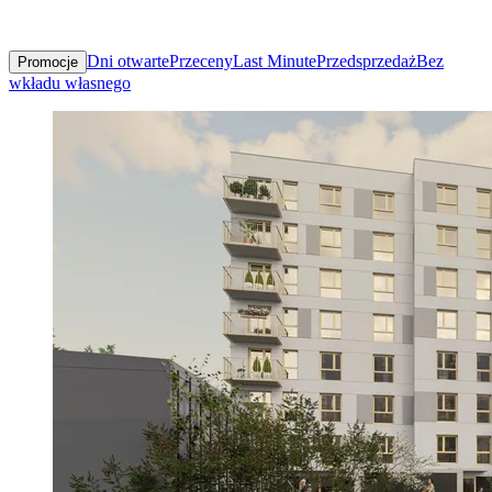
Dni otwarte
Przeceny
Last Minute
Przedsprzedaż
Bez
Promocje
wkładu własnego