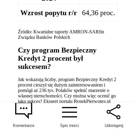
Wzrost popytu r/r
64,36 proc.
Źródło: Kwartalne raporty AMRON-SARfin
Związku Banków Polskich
Czy program Bezpieczny
Kredyt 2 procent był
sukcesem?
Jak wskazują liczby, program Bezpieczny Kredyt 2
procent cieszył się dużym zainteresowaniem i
pomógł aż 236 tys. Polaków spełnić marzenie o
własnej nieruchomości. Czy można więc ocenić go
1
jako sukces? Ekspert portalu RynekPierwotny.pl
twierdzi, że niekoniecznie.
Komentarze
Spis treści
Udostępnij