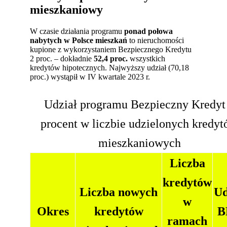
mieszkaniowy
W czasie działania programu
ponad
połowa
nabytych w Polsce mieszkań
to nieruchomości
kupione z wykorzystaniem Bezpiecznego Kredytu
2 proc.
– dokładnie
52,4 proc.
wszystkich
kredytów hipotecznych. Najwyższy udział (70,18
proc.) wystąpił w IV kwartale 2023 r.
Udział programu Bezpieczny Kredyt
procent w liczbie udzielonych kredy
mieszkaniowych
Liczba
kredytów
Liczba nowych
Ud
w
Okres
kredytów
B
ramach