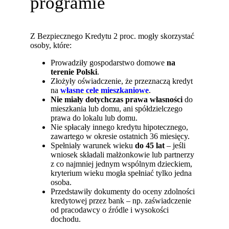
programie
Z Bezpiecznego Kredytu 2 proc. mogły skorzystać
osoby, które:
Prowadziły gospodarstwo domowe
na
terenie Polski
.
Złożyły oświadczenie, że przeznaczą kredyt
na
własne cele mieszkaniowe
.
Nie miały dotychczas prawa własności
do
mieszkania lub domu, ani spółdzielczego
prawa do lokalu lub domu.
Nie spłacały innego kredytu hipotecznego,
zawartego w okresie ostatnich 36 miesięcy.
Spełniały warunek wieku
do 45 lat
– jeśli
wniosek składali małżonkowie lub partnerzy
z co najmniej jednym wspólnym dzieckiem,
kryterium wieku mogła spełniać tylko jedna
osoba.
Przedstawiły dokumenty do oceny zdolności
kredytowej przez bank – np. zaświadczenie
od pracodawcy o źródle i wysokości
dochodu.