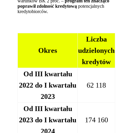
warunków BK 2 proc. –
program ten znacząco
poprawił zdolność kredytową
potencjalnych
kredytobiorców.
Liczba
Okres
udzielonych
kredytów
Od III kwartału
2022 do I kwartału
62 118
2023
Od III kwartału
2023 do I kwartału
174 160
2024