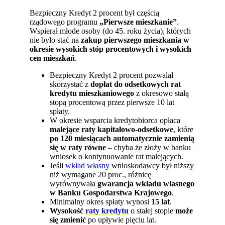
Bezpieczny Kredyt 2 procent był częścią
rządowego programu
„Pierwsze mieszkanie”
.
Wspierał młode osoby (do 45. roku życia), których
nie było stać na
zakup pierwszego mieszkania w
okresie wysokich stóp procentowych i wysokich
cen mieszkań
.
Bezpieczny Kredyt 2 procent pozwalał
skorzystać z
dopłat do odsetkowych rat
kredytu mieszkaniowego
z okresowo stałą
stopą procentową przez pierwsze 10 lat
spłaty.
W okresie wsparcia kredytobiorca opłaca
malejące raty kapitałowo-odsetkowe
, które
po 120 miesiącach automatycznie zamienią
się w raty równe
– chyba że złoży w banku
wniosek o kontynuowanie rat malejących.
Jeśli
wkład własny
wnioskodawcy był niższy
niż wymagane 20 proc., różnicę
wyrównywała
gwarancja wkładu własnego
w Banku Gospodarstwa Krajowego
.
Minimalny okres spłaty wynosi
15 lat
.
Wysokość
raty kredytu
o stałej stopie
może
się zmienić
po upływie pięciu lat.