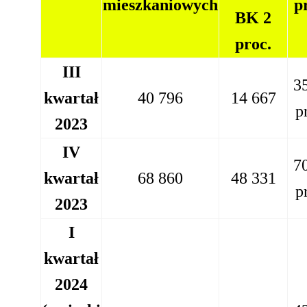
mieszkaniowych
p
BK 2
proc.
III
3
kwartał
40 796
14 667
p
2023
IV
7
kwartał
68 860
48 331
p
2023
I
kwartał
2024