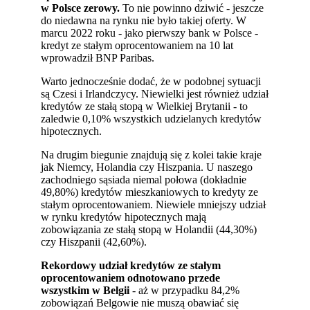
w Polsce zerowy.
To nie powinno dziwić - jeszcze
do niedawna na rynku nie było takiej oferty. W
marcu 2022 roku - jako pierwszy bank w Polsce -
kredyt ze stałym oprocentowaniem na 10 lat
wprowadził BNP Paribas.
Warto jednocześnie dodać, że w podobnej sytuacji
są Czesi i Irlandczycy. Niewielki jest również udział
kredytów ze stałą stopą w Wielkiej Brytanii - to
zaledwie 0,10% wszystkich udzielanych kredytów
hipotecznych.
Na drugim biegunie znajdują się z kolei takie kraje
jak Niemcy, Holandia czy Hiszpania. U naszego
zachodniego sąsiada niemal połowa (dokładnie
49,80%) kredytów mieszkaniowych to kredyty ze
stałym oprocentowaniem. Niewiele mniejszy udział
w rynku kredytów hipotecznych mają
zobowiązania ze stałą stopą w Holandii (44,30%)
czy Hiszpanii (42,60%).
Rekordowy udział kredytów ze stałym
oprocentowaniem odnotowano przede
wszystkim w Belgii
- aż w przypadku 84,2%
zobowiązań Belgowie nie muszą obawiać się