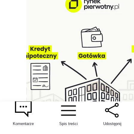
Komentarze
Spis treści
Udostępnij
Jak zapłacić za mieszkanie od dewelopera?