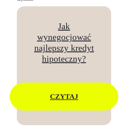
Jak
wynegocjować
najlepszy kredyt
hipoteczny?
CZYTAJ