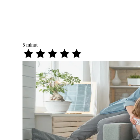
5
minut