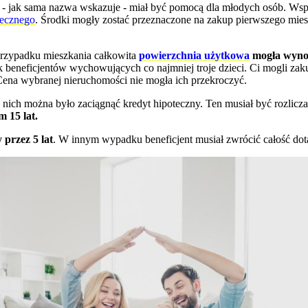
 - jak sama nazwa wskazuje - miał być pomocą dla młodych osób. Ws
tecznego
. Środki mogły zostać przeznaczone na zakup pierwszego mi
przypadku mieszkania całkowita
powierzchnia użytkowa
mogła wyno
ak beneficjentów wychowujących co najmniej troje dzieci. Ci mogli za
e. Cena wybranej nieruchomości nie mogła ich przekroczyć.
u nich można było zaciągnąć kredyt hipoteczny. Ten musiał być rozlic
 15 lat.
 przez 5 lat
. W innym wypadku beneficjent musiał zwrócić całość dota