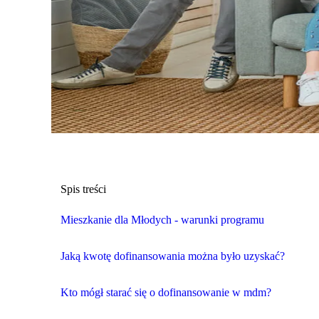
Spis treści
Mieszkanie dla Młodych - warunki programu
Jaką kwotę dofinansowania można było uzyskać?
Kto mógł starać się o dofinansowanie w mdm?