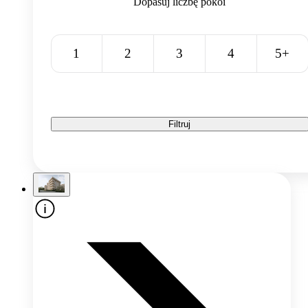
Dopasuj liczbę pokoi
1
2
3
4
5+
Filtruj