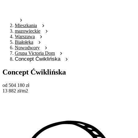
Mieszkania
mazowieckie
Warszawa
Białołęka
Nowodwory
Grupa Victoria Dom
Concept Ćwiklińska
Concept Ćwiklińska
od
504 180
zł
13 882
zł
/m2