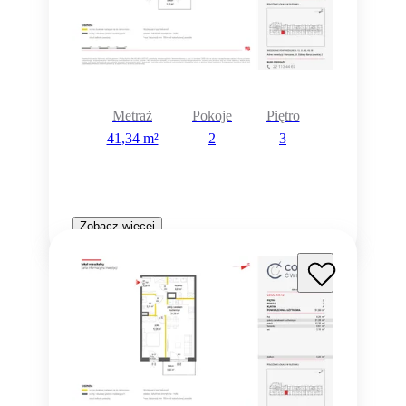
Metraż
Pokoje
Piętro
41,34 m²
2
3
Zobacz więcej