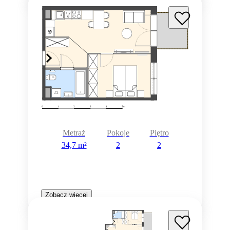
Metraż
Pokoje
Piętro
34,7 m²
2
2
Zobacz więcej