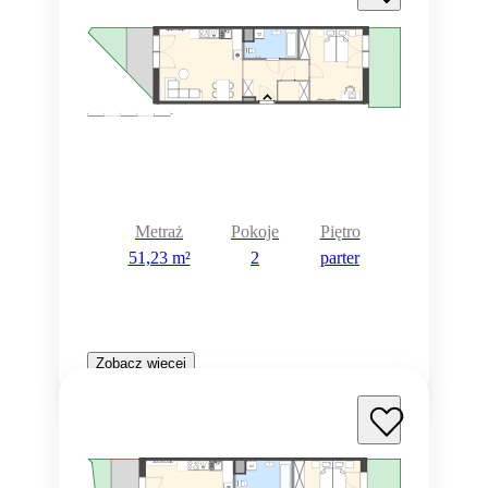
Metraż
Pokoje
Piętro
51,23 m²
2
parter
Zobacz więcej