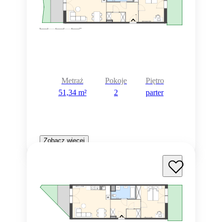
Metraż
Pokoje
Piętro
51,34 m²
2
parter
Zobacz więcej