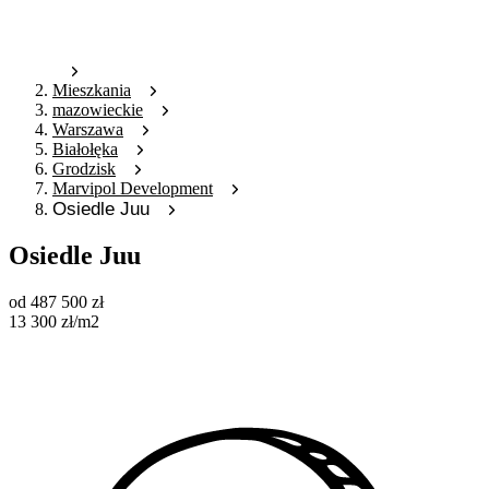
Mieszkania
mazowieckie
Warszawa
Białołęka
Grodzisk
Marvipol Development
Osiedle Juu
Osiedle Juu
od
487 500
zł
13 300
zł
/m2