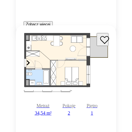
Zobacz więcej
Metraż
Pokoje
Piętro
34,54 m²
2
1