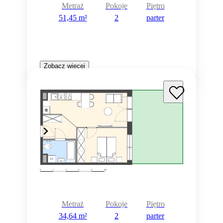
Metraż
Pokoje
Piętro
51,45 m²
2
parter
Zobacz więcej
Metraż
Pokoje
Piętro
34,64 m²
2
parter