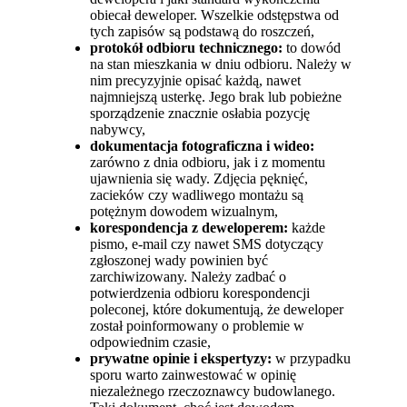
obiecał deweloper. Wszelkie odstępstwa od
tych zapisów są podstawą do roszczeń,
protokół odbioru technicznego:
to dowód
na stan mieszkania w dniu odbioru. Należy w
nim precyzyjnie opisać każdą, nawet
najmniejszą usterkę. Jego brak lub pobieżne
sporządzenie znacznie osłabia pozycję
nabywcy,
dokumentacja fotograficzna i wideo:
zarówno z dnia odbioru, jak i z momentu
ujawnienia się wady. Zdjęcia pęknięć,
zacieków czy wadliwego montażu są
potężnym dowodem wizualnym,
korespondencja z deweloperem:
każde
pismo, e-mail czy nawet SMS dotyczący
zgłoszonej wady powinien być
zarchiwizowany. Należy zadbać o
potwierdzenia odbioru korespondencji
poleconej, które dokumentują, że deweloper
został poinformowany o problemie w
odpowiednim czasie,
prywatne opinie i ekspertyzy:
w przypadku
sporu warto zainwestować w opinię
niezależnego rzeczoznawcy budowlanego.