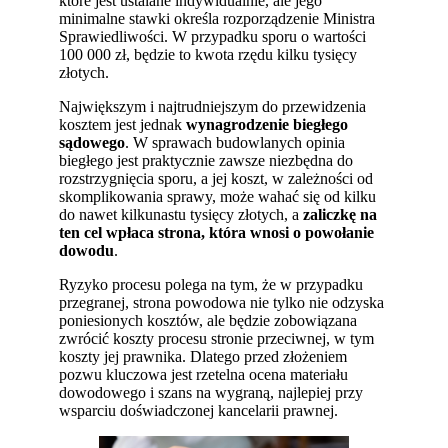
które jest ustalane indywidualnie, ale jego
minimalne stawki określa rozporządzenie Ministra
Sprawiedliwości. W przypadku sporu o wartości
100 000 zł, będzie to kwota rzędu kilku tysięcy
złotych.
Największym i najtrudniejszym do przewidzenia
kosztem jest jednak
wynagrodzenie biegłego
sądowego
. W sprawach budowlanych opinia
biegłego jest praktycznie zawsze niezbędna do
rozstrzygnięcia sporu, a jej koszt, w zależności od
skomplikowania sprawy, może wahać się od kilku
do nawet kilkunastu tysięcy złotych, a
zaliczkę na
ten cel wpłaca strona, która wnosi o powołanie
dowodu
.
Ryzyko procesu polega na tym, że w przypadku
przegranej, strona powodowa nie tylko nie odzyska
poniesionych kosztów, ale będzie zobowiązana
zwrócić koszty procesu stronie przeciwnej, w tym
koszty jej prawnika. Dlatego przed złożeniem
pozwu kluczowa jest rzetelna ocena materiału
dowodowego i szans na wygraną, najlepiej przy
wsparciu doświadczonej kancelarii prawnej.