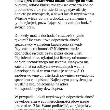
obowiązek dostarczenia lokalu wolnego od wad
.
Niestety, odbiór kluczy nie zawsze oznacza koniec
problemów, a ukryte usterki mogą ujawnić się
dopiero po miesiącach, a nawet latach użytkowania.
Właśnie wtedy do gry wchodzą uprawnienia z
tytułu rękojmi, pozwalające skutecznie dochodzić
swoich praw.
Do kiedy można dochodzić roszczeń z tytułu
rękojmi? Ile czasu trwa odpowiedzialność
sprzedawcy względem kupującego za wady
fizyczne nieruchomości?
Nabywca może
dochodzić swoich praw przez okres 5 lat
.
Pięcioletni okres rękojmi jest liczony od momentu
odbioru technicznego mieszkania. Nabywca ma
zatem 5 lat na odkrycie ewentualnych wad, a
deweloper musi w tym czasie je naprawić. O
zaobserwowanych usterkach powinien zawiadomić
sprzedawcę na piśmie. Najlepszym pomysłem jest
wysłanie listu poleconego na adres
korespondencyjny dewelopera.
W przypadku lokali użytkowych odpowiedzialność
dewelopera za wady nieruchomości obowiązuje
przez okres 3 lat. Warto podkreślić, że rękojmia za