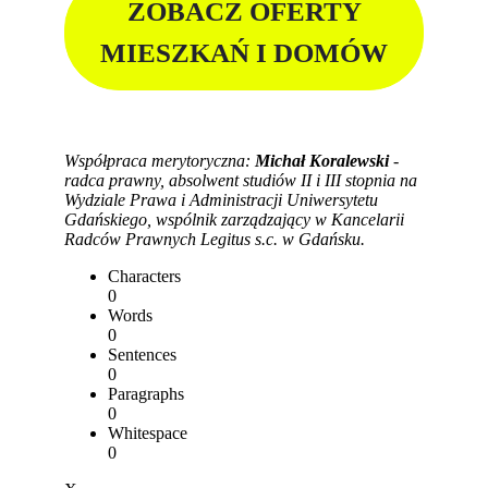
ZOBACZ OFERTY
MIESZKAŃ I DOMÓW
Współpraca merytoryczna:
Michał Koralewski
-
radca prawny, absolwent studiów II i III stopnia na
Wydziale Prawa i Administracji Uniwersytetu
Gdańskiego, wspólnik zarządzający w Kancelarii
Radców Prawnych Legitus s.c. w Gdańsku.
Characters
0
Words
0
Sentences
0
Paragraphs
0
Whitespace
0