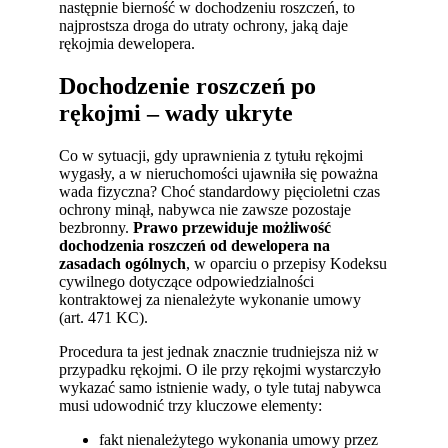
następnie bierność w dochodzeniu roszczeń, to
najprostsza droga do utraty ochrony, jaką daje
rękojmia dewelopera.
Dochodzenie roszczeń po
rękojmi – wady ukryte
Co w sytuacji, gdy uprawnienia z tytułu rękojmi
wygasły, a w nieruchomości ujawniła się poważna
wada fizyczna? Choć standardowy pięcioletni czas
ochrony minął, nabywca nie zawsze pozostaje
bezbronny.
Prawo przewiduje możliwość
dochodzenia roszczeń od dewelopera na
zasadach ogólnych
, w oparciu o przepisy Kodeksu
cywilnego dotyczące odpowiedzialności
kontraktowej za nienależyte wykonanie umowy
(art. 471 KC).
Procedura ta jest jednak znacznie trudniejsza niż w
przypadku rękojmi. O ile przy rękojmi wystarczyło
wykazać samo istnienie wady, o tyle tutaj nabywca
musi udowodnić trzy kluczowe elementy:
fakt nienależytego wykonania umowy przez