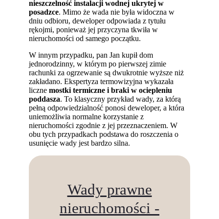
nieszczelność instalacji wodnej ukrytej w
posadzce
. Mimo że wada nie była widoczna w
dniu odbioru, deweloper odpowiada z tytułu
rękojmi, ponieważ jej przyczyna tkwiła w
nieruchomości od samego początku.
W innym przypadku, pan Jan kupił dom
jednorodzinny, w którym po pierwszej zimie
rachunki za ogrzewanie są dwukrotnie wyższe niż
zakładano. Ekspertyza termowizyjna wykazała
liczne
mostki termiczne i braki w ociepleniu
poddasza
. To klasyczny przykład wady, za którą
pełną odpowiedzialność ponosi deweloper, a która
uniemożliwia normalne korzystanie z
nieruchomości zgodnie z jej przeznaczeniem. W
obu tych przypadkach podstawa do roszczenia o
usunięcie wady jest bardzo silna.
Wady prawne
nieruchomości -