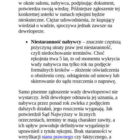
w oknie salonu, nabywca, podpisując dokument,
potwierdza swoją wiedzę. Późniejsze zgłoszenie tej
konkretnej usterki w ramach rękojmi będzie
nieskuteczne. Ciężar udowodnienia, że kupujący
wiedział o wadzie, spoczywa jednak zawsze na
deweloperze.
Niestaranność nabywcy
– znacznie częstszą
przyczyną utraty praw jest niestaranność,
czyli niedochowanie terminów. Choć
rękojmia trwa 5 lat, to od momentu wykrycia
wady nabywca ma tylko rok na podjęcie
formalnych kroków – złożenie oświadczenia
o obniżeniu ceny, odstąpieniu od umowy lub
skierowanie do sądu roszczenia o naprawę.
Samo pisemne zgłoszenie wady deweloperowi nie
wystarczy. Jeśli deweloper odmawia jej uznania, a
nabywca przez ponad rok zwleka z podjęciem
dalszych działań, jego roszczenia wygasają. Jak
potwierdził Sąd Najwyższy w licznych
orzeczeniach, terminy te mają charakter zawity, a
ich upływ powoduje definitywne wygaśnięcie
uprawnień z tytułu rękojmi. Brak staranności w
weryfikacji
stanu prawnego
czy faktycznego, a