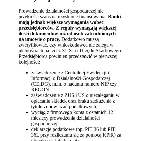
Prowadzenie działalności gospodarczej nie
przekreśla szans na uzyskanie finansowania.
Banki
mają jednak większe wymagania wobec
przedsiębiorców. Z reguły wymagają większej
ilości dokumentów niż od osób zatrudnionych
na umowie o pracę
. Dodatkowo muszą
zweryfikować, czy wnioskodawca nie zalega w
płatnościach na rzecz ZUS-u i Urzędu Skarbowego.
Przedsiębiorca powinien przedstawić w pierwszej
kolejności:
zaświadczenie z Centralnej Ewidencji i
Informacji o Działalności Gospodarczej
(CEiDG), m.in. o nadaniu numeru NIP czy
REGON;
zaświadczenie z ZUS i US o niezaleganiu w
opłacaniu składek oraz braku zadłużenia z
tytułu zobowiązań podatkowych;
wyciąg z firmowego konta z ostatnich 12
miesięcy prowadzenia działalności
gospodarczej;
deklaracje podatkowe (np. PIT-36 lub PIT-
36L przy rozliczaniu się za pomocą KPiR) za
ubiegły rok lub dwa lata;