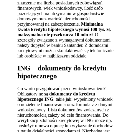
znaczenie ma liczba posiadanych zobowiązań
finansowych, wiek wnioskodawcy, ilość osób
pozostających na utrzymaniu w gospodarstwie
domowym oraz wartość nieruchomości
przyjmowanej na zabezpieczenie.
Minimalna
kwota kredytu hipotecznego wynosi 100 tys. zł,
maksymalna nie przekracza 10 mln zł
. O
szczegóły związane z wymaganymi dokumentami
należy dopytać w banku Santander. Z doradcami
kredytowymi można skontaktować się telefonicznie
lub osobiście w najbliższym oddziale.
ING – dokumenty do kredytu
hipotecznego
Co warto przygotować przed wnioskowaniem?
Obligatoryjne są
dokumenty do kredytu
hipotecznego ING
, takie jak: wypełniony wniosek
o udzielenie finansowania oraz formularz z danymi
wnioskodawcy. Lista dokumentów związanych z
nieruchomością zależy od celu finansowania. Do
weryfikacji zdolności kredytowej w ING może np.
posłużyć umowa o pracę lub wykazanie dochodów
z tytułu działalności gospodarczej. Niezbędna jest