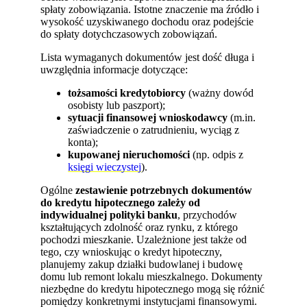
spłaty zobowiązania. Istotne znaczenie ma źródło i
wysokość uzyskiwanego dochodu oraz podejście
do spłaty dotychczasowych zobowiązań.
Lista wymaganych dokumentów jest dość długa i
uwzględnia informacje dotyczące:
tożsamości kredytobiorcy
(ważny dowód
osobisty lub paszport);
sytuacji finansowej wnioskodawcy
(m.in.
zaświadczenie o zatrudnieniu, wyciąg z
konta);
kupowanej nieruchomości
(np. odpis z
księgi wieczystej
).
Ogólne
zestawienie potrzebnych dokumentów
do kredytu hipotecznego zależy od
indywidualnej polityki banku
, przychodów
kształtujących zdolność oraz rynku, z którego
pochodzi mieszkanie. Uzależnione jest także od
tego, czy wnioskując o kredyt hipoteczny,
planujemy zakup działki budowlanej i budowę
domu lub remont lokalu mieszkalnego. Dokumenty
niezbędne do kredytu hipotecznego mogą się różnić
pomiędzy konkretnymi instytucjami finansowymi.