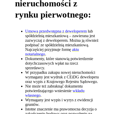
nieruchomości z
rynku pierwotnego:
Umowa przedwstępna z deweloperem
lub
spółdzielnią mieszkaniową – zawierana jest
zazwyczaj z deweloperem. Można ją również
podpisać ze spółdzielnią mieszkaniową.
Najczęściej przyjmuje formę
aktu
notarialnego
.
Dokumenty, które stanowią potwierdzenie
dotychczasowych wpłat na rzecz
sprzedawcy.
W przypadku zakupu nowej nieruchomości
wymagany jest wydruk z CEiDG dewelopera
oraz wypis z Krajowego Rejestru Sądowego.
Nie może też zabraknąć dokumentu
potwierdzającego wniesienie
wkładu
własnego
.
Wymagany jest wypis i wyrys z ewidencji
gruntów.
Istotne znaczenie ma prawomocna decyzja o
zakończeniu budowy oraz pozwoleniu na