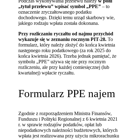
Podczas wykonywania przelewu należy
w polu
„tytuł przelewu” wpisać symbol „PPE”
– to
oznaczenie zryczałtowanego podatku
dochodowego. Dzięki temu urząd skarbowy wie,
jakiego rodzaju wpłata została dokonana.
Przy rozliczaniu ryczałtu od najmu przychód
wykazuje się w zeznaniu rocznym PIT-28.
To
formularz, który należy złożyć do końca kwietnia
następnego roku podatkowego (za rok 2025 do
końca kwietnia 2026). Trzeba jednak pamiętać, że
symbolu „PPE” używa się nie przy rocznym
rozliczeniu, ale przy każdej comiesięcznej (lub
kwartalnej) wpłacie ryczałtu.
Formularz PPE najem
Zgodnie z rozporządzeniem Ministra Finansów,
Funduszu i Polityki Regionalnej z 6 kwietnia 2021
r. w sprawie rodzajów podatków, opłat lub
niepodatkowych należności budżetowych, których
wpłata jest realizowana przy użyciu mikrorachunku