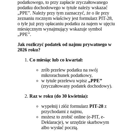
podatkowego, to przy zapłacie zryczałtowanego
podatku dochodowego w tytule należy wskazać
„PPE”. Należy przy tym zaznaczyć, że o ile przy
zeznaniu rocznym właściwy jest formularz PIT-28,
o tyle już przy opłacaniu podatku za najem w ujęciu
miesięcznym wynajmujący wskazuje symbol
„PPE”.
Jak rozliczyć podatek od najmu prywatnego w
2026 roku?
Co miesiąc lub co kwartał:
zrób przelew podatku na swój
mikrorachunek podatkowy,
w tytule przelewu wpisz
„PPE”
(zryczałtowany podatek dochodowy).
Raz w roku (do 30 kwietnia):
wypełnij i złóż formularz
PIT-28
z
przychodami z najmu,
możesz to zrobić online (e-PIT, e-
Deklaracje), w urzędzie skarbowym
albo wysłać pocztą.