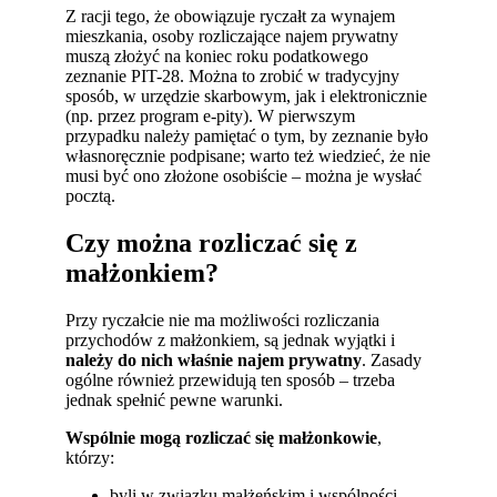
Z racji tego, że obowiązuje ryczałt za wynajem
mieszkania, osoby rozliczające najem prywatny
muszą złożyć na koniec roku podatkowego
zeznanie PIT-28. Można to zrobić w tradycyjny
sposób, w urzędzie skarbowym, jak i elektronicznie
(np. przez program e-pity). W pierwszym
przypadku należy pamiętać o tym, by zeznanie było
własnoręcznie podpisane; warto też wiedzieć, że nie
musi być ono złożone osobiście – można je wysłać
pocztą.
Czy można rozliczać się z
małżonkiem?
Przy ryczałcie nie ma możliwości rozliczania
przychodów z małżonkiem, są jednak wyjątki i
należy do nich właśnie najem prywatny
. Zasady
ogólne również przewidują ten sposób – trzeba
jednak spełnić pewne warunki.
Wspólnie mogą rozliczać się małżonkowie
,
którzy:
byli w związku małżeńskim i wspólności