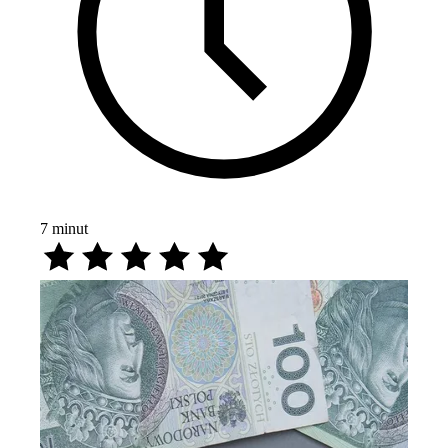
7
minut