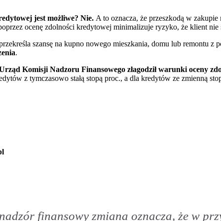
redytowej jest możliwe? Nie.
A to oznacza, że przeszkodą w zakupie
oprzez ocenę zdolności kredytowej minimalizuje ryzyko, że klient nie 
 przekreśla szansę na kupno nowego mieszkania, domu lub remontu z 
enia
.
Urząd Komisji Nadzoru Finansowego złagodził warunki oceny zdo
edytów z tymczasowo stałą stopą proc., a dla kredytów ze zmienną st
pl
adzór finansowy zmiana oznacza, że w prz