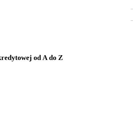
 dewelopera
Ceny mieszkań
TWOJE KONTO
kredytowej od A do Z