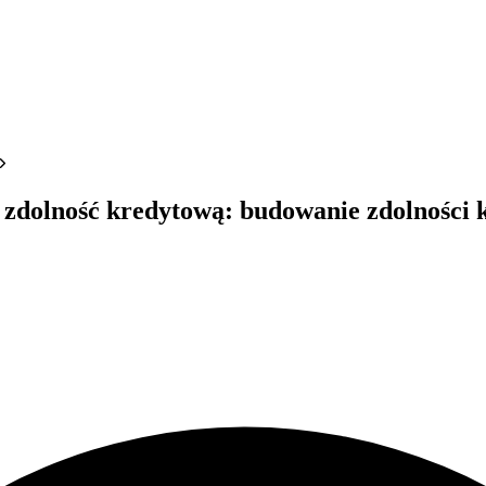
z
Kredyty
Dla poszukującego
Dla
 zdolność kredytową: budowanie zdolności 