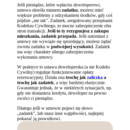
Jeśli pieniądze, które wpłacisz deweloperowi,
umowa określa mianem
zadatku
, możesz mieć
większe problemy z odzyskaniem środków, gdy coś
pójdzie „nie tak”. Zadatek, uregulowany przepisami
Kodeksu Cywilnego, to mocne zabezpieczenie obu
stron transakcji.
Jeśli to ty rezygnujesz z zakupu
mieszkania, zadatek przepada
. Jeśli natomiast z
umowy nie wywiąże się sprzedający, możesz żądać
zwrotu zadatku w
podwójnej wysokości
. Zadatek
ma więc charakter silnego zabezpieczenia
wykonania umowy.
W praktyce to ustawa deweloperska (a nie Kodeks
Cywilny) reguluje funkcjonowanie opłaty
rezerwacyjnej. Działa ona
trochę jak
zaliczka
a
trochę jak zadatek
, a więc bardziej elastycznie.
Gwarantuje jednak, że w niektórych sytuacjach, np.
gdy nie dostaniesz kredytu, deweloper na pewno
zwróci ci pieniądze.
Dlatego jeśli w umowie pojawi się słowo
„zadatek”, lub masz inne wątpliwości, najlepiej
pokazać ją prawnikowi.