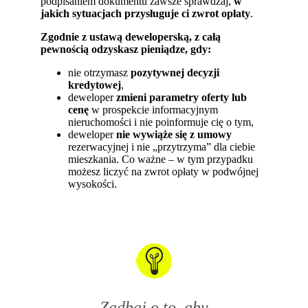
podpisaniem dokumentu zawsze sprawdzaj,
w
jakich sytuacjach przysługuje ci zwrot opłaty
.
Zgodnie z ustawą deweloperską, z całą
pewnością odzyskasz pieniądze, gdy:
nie otrzymasz
pozytywnej decyzji
kredytowej
,
deweloper
zmieni parametry oferty lub
cenę
w prospekcie informacyjnym
nieruchomości i nie poinformuje cię o tym,
deweloper
nie wywiąże się z umowy
rezerwacyjnej i nie „przytrzyma” dla ciebie
mieszkania. Co ważne – w tym przypadku
możesz liczyć na zwrot opłaty w podwójnej
wysokości.
Zadbaj o to, aby