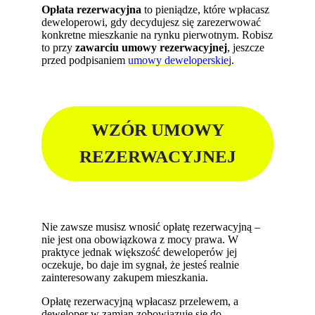
Opłata rezerwacyjna
to pieniądze, które wpłacasz
deweloperowi, gdy decydujesz się zarezerwować
konkretne mieszkanie na rynku pierwotnym. Robisz
to przy
zawarciu umowy rezerwacyjnej
, jeszcze
przed podpisaniem
umowy deweloperskiej
.
WZÓR UMOWY
REZERWACYJNEJ
Nie zawsze musisz wnosić opłatę rezerwacyjną –
nie jest ona obowiązkowa z mocy prawa. W
praktyce jednak większość deweloperów jej
oczekuje, bo daje im sygnał, że jesteś realnie
zainteresowany zakupem mieszkania.
Opłatę rezerwacyjną wpłacasz przelewem, a
deweloper w zamian zobowiązuje się do