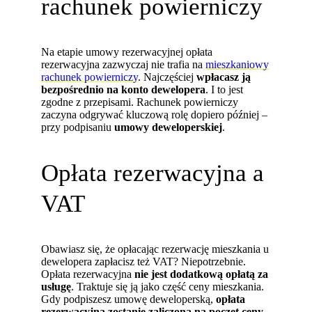
rachunek powierniczy
Na etapie umowy rezerwacyjnej opłata
rezerwacyjna zazwyczaj nie trafia na
mieszkaniowy
rachunek powierniczy
. Najczęściej
wpłacasz ją
bezpośrednio na konto dewelopera
. I to jest
zgodne z przepisami. Rachunek powierniczy
zaczyna odgrywać kluczową rolę dopiero później –
przy podpisaniu
umowy deweloperskiej
.
Opłata rezerwacyjna a
VAT
Obawiasz się, że opłacając rezerwację mieszkania u
dewelopera zapłacisz też VAT? Niepotrzebnie.
Opłata rezerwacyjna
nie jest dodatkową opłatą za
usługę
. Traktuje się ją jako część ceny mieszkania.
Gdy podpiszesz umowę deweloperską,
opłata
rezerwacyjna zostanie zaliczona na poczet ceny
,