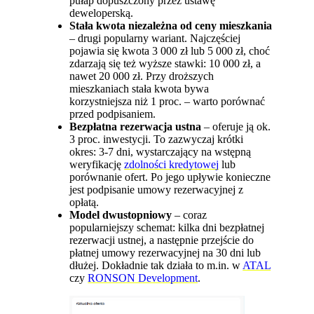
pułap dopuszczony przez ustawę
deweloperską.
Stała kwota niezależna od ceny mieszkania
– drugi popularny wariant. Najczęściej
pojawia się kwota 3 000 zł lub 5 000 zł, choć
zdarzają się też wyższe stawki: 10 000 zł, a
nawet 20 000 zł. Przy droższych
mieszkaniach stała kwota bywa
korzystniejsza niż 1 proc. – warto porównać
przed podpisaniem.
Bezpłatna rezerwacja ustna
– oferuje ją ok.
3 proc. inwestycji. To zazwyczaj krótki
okres: 3-7 dni, wystarczający na wstępną
weryfikację
zdolności kredytowej
lub
porównanie ofert. Po jego upływie konieczne
jest podpisanie umowy rezerwacyjnej z
opłatą.
Model dwustopniowy
– coraz
popularniejszy schemat: kilka dni bezpłatnej
rezerwacji ustnej, a następnie przejście do
płatnej umowy rezerwacyjnej na 30 dni lub
dłużej. Dokładnie tak działa to m.in. w
ATAL
czy
RONSON Development
.