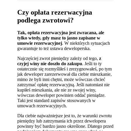
Czy opłata rezerwacyjna
podlega zwrotowi?
Tak, opłata rezerwacyjna jest zwracana, ale
tylko wtedy, gdy masz to jasno zapisane w
umowie rezerwacyjnej
. W niektórych sytuacjach
gwarantuje to też ustawa deweloperska.
Najczęściej zwrot pieniędzy zależy od tego,
z
czyjej winy nie doszło do zakupu
. Jeśli to ty
ostatecznie się rozmyśliłeś i zrezygnowałeś, po tym
jak deweloper zarezerwował dla ciebie mieszkanie,
mimo że byli inni chętni, może wówczas chcieć
zatrzymać opłatę rezerwacyjną. Jeśli natomiast nie
kupiłeś mieszkania, ale nie ze swojej winy,
wówczas deweloper powinien oddać pieniądze.
Taki jest standard zapisów stosowanych w
umowach rezerwacyjnych.
Dla ciebie najważniejsze jest to, że warunki zwrotu
pieniędzy lub zatrzymania ich przez dewelopera
powinny być bardzo jasno określone. Dlatego przed