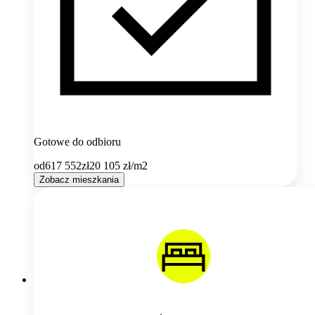
Gotowe do odbioru
od
617 552
zł
20 105
zł/m2
Zobacz mieszkania