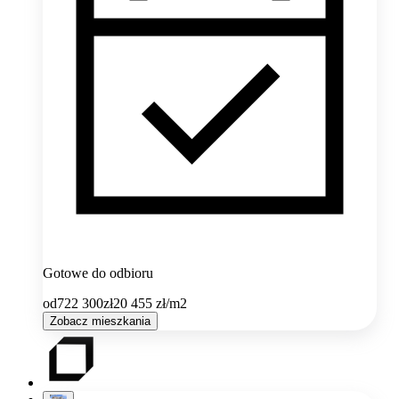
Gotowe do odbioru
od
722 300
zł
20 455
zł/m2
Zobacz mieszkania