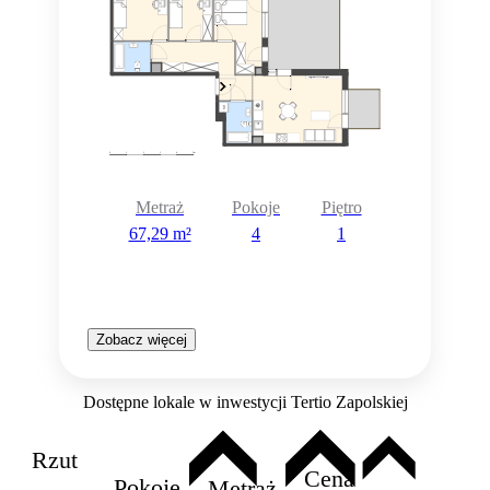
Metraż
Pokoje
Piętro
67,29 m²
4
1
Zobacz więcej
Dostępne lokale w inwestycji Tertio Zapolskiej
Rzut
Cena
Pokoje
Metraż