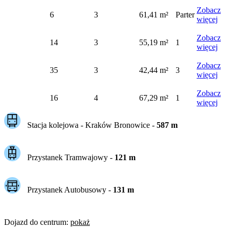
Zobacz
6
3
61,41 m²
Parter
więcej
Zobacz
14
3
55,19 m²
1
więcej
Zobacz
35
3
42,44 m²
3
więcej
Zobacz
16
4
67,29 m²
1
więcej
Stacja kolejowa -
Kraków Bronowice
-
587
m
Przystanek Tramwajowy
-
121
m
Przystanek Autobusowy
-
131
m
Dojazd do centrum
:
pokaż