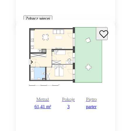
Zobacz więcej
Metraż
Pokoje
Piętro
61,41 m²
3
parter