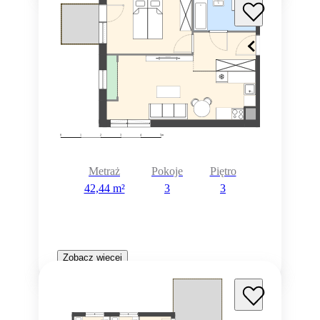
Metraż
Pokoje
Piętro
42,44 m²
3
3
Zobacz więcej