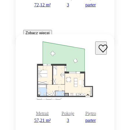
72,12 m²
3
parter
Zobacz więcej
Metraż
Pokoje
Piętro
57,21 m²
3
parter