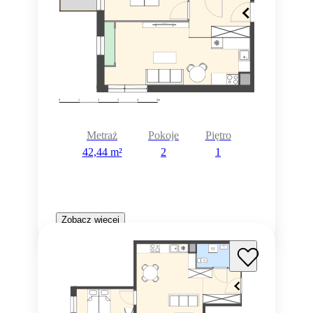
Metraż
Pokoje
Piętro
42,44 m²
2
1
Zobacz więcej