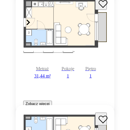
Metraż
Pokoje
Piętro
31,44 m²
1
1
Zobacz więcej