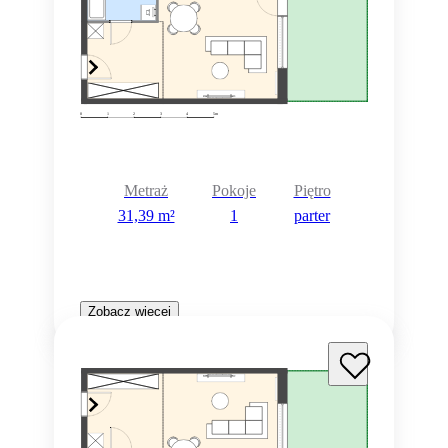
Metraż
Pokoje
Piętro
31,39 m²
1
parter
Zobacz więcej