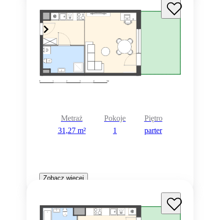
Metraż
Pokoje
Piętro
31,27 m²
1
parter
Zobacz więcej