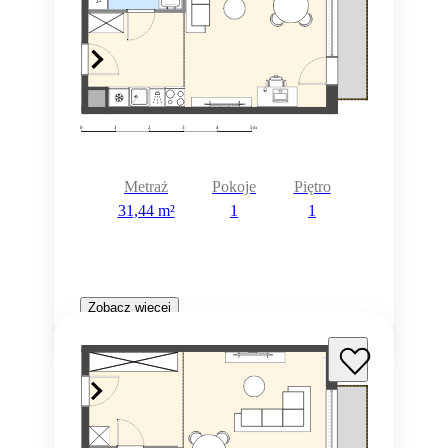
Metraż
Pokoje
Piętro
31,44 m²
1
1
Zobacz więcej