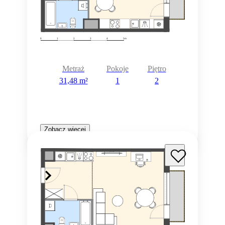
Metraż
Pokoje
Piętro
31,48 m²
1
2
Zobacz więcej