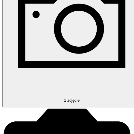
1
zdjęcie