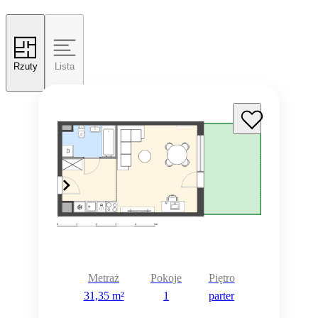
Rzuty
Lista
Metraż
Pokoje
Piętro
31,35 m²
1
parter