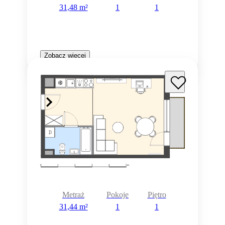
31,48 m²
1
1
Zobacz więcej
Metraż
Pokoje
Piętro
31,44 m²
1
1