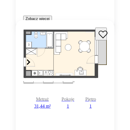
Zobacz więcej
Metraż
Pokoje
Piętro
31,44 m²
1
1