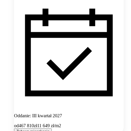
Oddanie: III kwartał 2027
od
467 810
zł
11 649
zł/m2