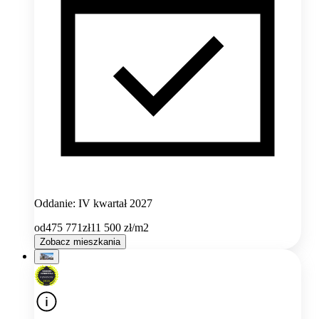
Oddanie: IV kwartał 2027
od
475 771
zł
11 500
zł/m2
Zobacz mieszkania