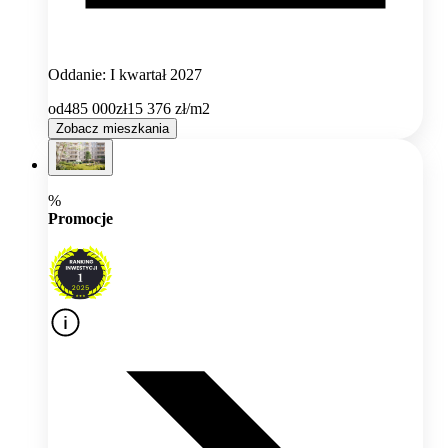
Oddanie: I kwartał 2027
od
485 000
zł
15 376
zł/m2
Zobacz mieszkania
%
Promocje