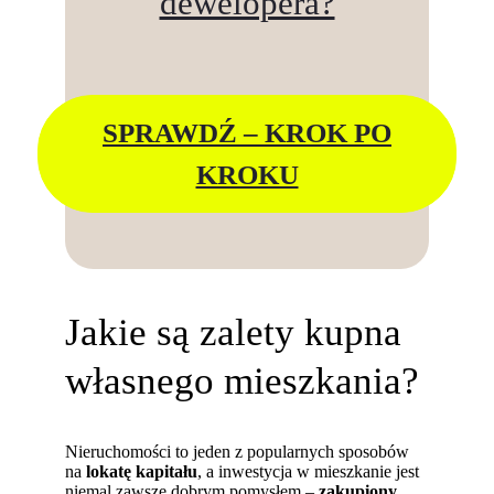
dewelopera?
SPRAWDŹ – KROK PO
KROKU
Jakie są zalety kupna
własnego mieszkania?
Nieruchomości to jeden z popularnych sposobów
na
lokatę kapitału
, a inwestycja w mieszkanie jest
niemal zawsze dobrym pomysłem –
zakupiony