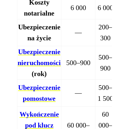
Koszty
6 000
6 000
notarialne
Ubezpieczenie
200–
—
na życie
300
Ubezpieczenie
500–
nieruchomości
500–900
900
(rok)
Ubezpieczenie
500–
—
pomostowe
1 500
Wykończenie
60
pod klucz
60 000–
000–