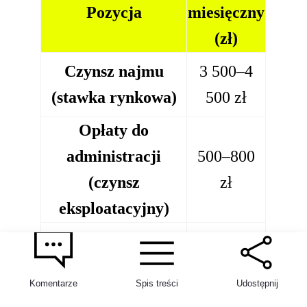
Pozycja
miesięczny
(zł)
Czynsz najmu
3 500–4
(stawka rynkowa)
500 zł
Opłaty do
administracji
500–800
(czynsz
zł
eksploatacyjny)
Opłaty za media
300–600
(prąd, gaz, internet)
zł
Komentarze
Spis treści
Udostępnij
Łączny koszt
4 300–5