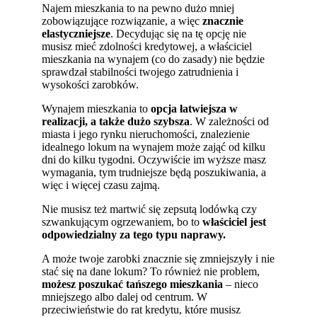
Najem mieszkania to na pewno dużo mniej
zobowiązujące rozwiązanie, a więc
znacznie
elastyczniejsze
. Decydując się na tę opcję nie
musisz mieć zdolności kredytowej, a właściciel
mieszkania na wynajem (co do zasady) nie będzie
sprawdzał stabilności twojego zatrudnienia i
wysokości zarobków.
Wynajem mieszkania to
opcja łatwiejsza w
realizacji, a także dużo szybsza
. W zależności od
miasta i jego rynku nieruchomości, znalezienie
idealnego lokum na wynajem może zająć od kilku
dni do kilku tygodni. Oczywiście im wyższe masz
wymagania, tym trudniejsze będą poszukiwania, a
więc i więcej czasu zajmą.
Nie musisz też martwić się zepsutą lodówką czy
szwankującym ogrzewaniem, bo to
właściciel jest
odpowiedzialny za tego typu naprawy.
A może twoje zarobki znacznie się zmniejszyły i nie
stać się na dane lokum? To również nie problem,
możesz poszukać tańszego mieszkania
–
nieco
mniejszego albo dalej od centrum. W
przeciwieństwie do rat kredytu, które musisz