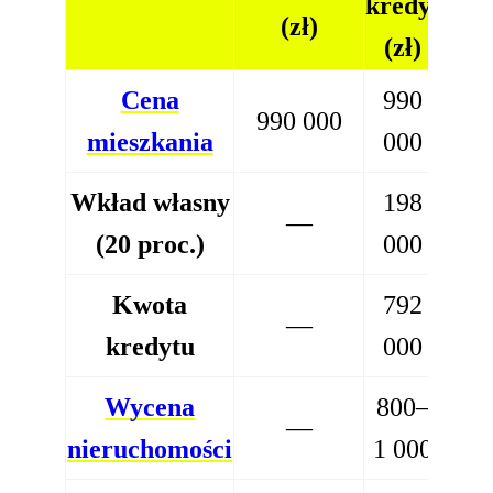
kredyt
(zł)
(zł)
Cena
990
990 000
mieszkania
000
Wkład własny
198
—
(20 proc.)
000
Kwota
792
—
kredytu
000
Wycena
800–
—
nieruchomości
1 000