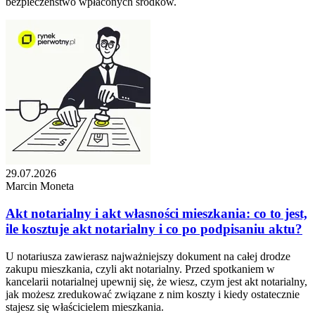
bezpieczeństwo wpłaconych środków.
29.07.2026
Marcin Moneta
Akt notarialny i akt własności mieszkania: co to jest,
ile kosztuje akt notarialny i co po podpisaniu aktu?
U notariusza zawierasz najważniejszy dokument na całej drodze
zakupu mieszkania, czyli akt notarialny. Przed spotkaniem w
kancelarii notarialnej upewnij się, że wiesz, czym jest akt notarialny,
jak możesz zredukować związane z nim koszty i kiedy ostatecznie
stajesz się właścicielem mieszkania.