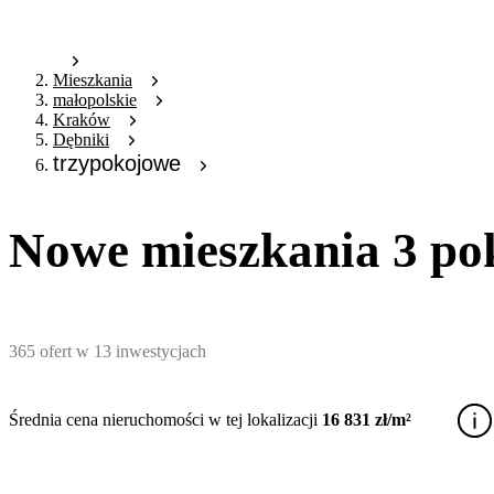
Mieszkania
małopolskie
Kraków
Dębniki
trzypokojowe
Nowe mieszkania 3 po
365
ofert
w
13
inwestycjach
Średnia cena nieruchomości w tej lokalizacji
16 831 zł/m²