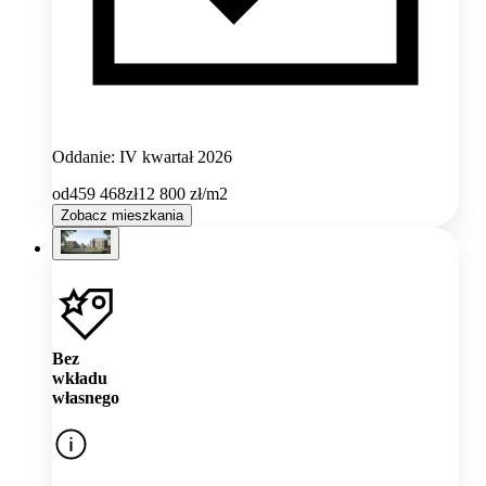
Oddanie: IV kwartał 2026
od
459 468
zł
12 800
zł/m2
Zobacz mieszkania
Bez
wkładu
własnego