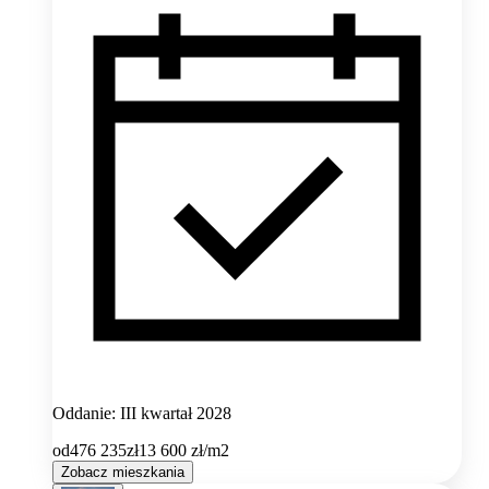
Oddanie: III kwartał 2028
od
476 235
zł
13 600
zł/m2
Zobacz mieszkania