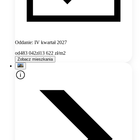
Oddanie: IV kwartał 2027
od
483 042
zł
13 622
zł/m2
Zobacz mieszkania