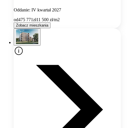
Oddanie: IV kwartał 2027
od
475 771
zł
11 500
zł/m2
Zobacz mieszkania