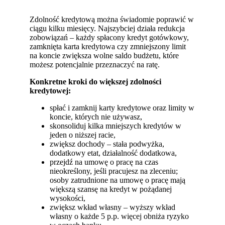
Zdolność kredytową można świadomie poprawić w
ciągu kilku miesięcy. Najszybciej działa redukcja
zobowiązań – każdy spłacony kredyt gotówkowy,
zamknięta karta kredytowa czy zmniejszony limit
na koncie zwiększa wolne saldo budżetu, które
możesz potencjalnie przeznaczyć na ratę.
Konkretne kroki do większej zdolności
kredytowej:
spłać i zamknij karty kredytowe oraz limity w
koncie, których nie używasz,
skonsoliduj kilka mniejszych kredytów w
jeden o niższej racie,
zwiększ dochody – stała podwyżka,
dodatkowy etat, działalność dodatkowa,
przejdź na umowę o pracę na czas
nieokreślony, jeśli pracujesz na zleceniu;
osoby zatrudnione na umowę o pracę mają
większą szansę na kredyt w pożądanej
wysokości,
zwiększ wkład własny – wyższy wkład
własny o każde 5 p.p. więcej obniża ryzyko