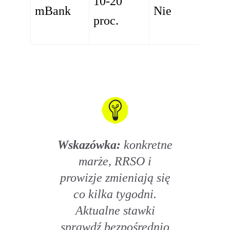
10-20
mBank
Nie
proc.
Wskazówka:
konkretne
marże, RRSO i
prowizje zmieniają się
co kilka tygodni.
Aktualne stawki
sprawdź bezpośrednio