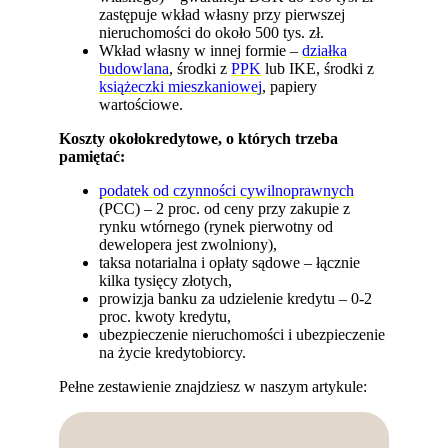
zastępuje wkład własny przy pierwszej
nieruchomości do około 500 tys. zł.
Wkład własny w innej formie –
działka
budowlana
, środki z
PPK
lub IKE, środki z
książeczki mieszkaniowej
, papiery
wartościowe.
Koszty okołokredytowe, o których trzeba
pamiętać:
podatek od czynności cywilnoprawnych
(PCC) – 2 proc. od ceny przy zakupie z
rynku wtórnego (rynek pierwotny od
dewelopera jest zwolniony),
taksa notarialna i opłaty sądowe – łącznie
kilka tysięcy złotych,
prowizja banku za udzielenie kredytu – 0-2
proc. kwoty kredytu,
ubezpieczenie nieruchomości i ubezpieczenie
na życie kredytobiorcy.
Pełne zestawienie znajdziesz w naszym artykule: