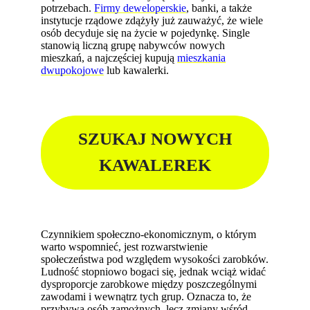
potrzebach.
Firmy deweloperskie
, banki, a także
instytucje rządowe zdążyły już zauważyć, że wiele
osób decyduje się na życie w pojedynkę. Single
stanowią liczną grupę nabywców nowych
mieszkań, a najczęściej kupują
mieszkania
dwupokojowe
lub kawalerki.
SZUKAJ NOWYCH
KAWALEREK
Czynnikiem społeczno-ekonomicznym, o którym
warto wspomnieć, jest rozwarstwienie
społeczeństwa pod względem wysokości zarobków.
Ludność stopniowo bogaci się, jednak wciąż widać
dysproporcje zarobkowe między poszczególnymi
zawodami i wewnątrz tych grup. Oznacza to, że
przybywa osób zamożnych, lecz zmiany wśród