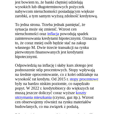
jest bowiem to, że banki chętniej udzielają
wysokich lub długoterminowych pożyczek
nabywcom nieruchomości posiadającym większe
zarobki, a tym samym wyższą zdolność kredytową.
To jedna strona. Trzeba jednak pamiętać, że
sytuacja może się zmienić. Wzrost cen
nieruchomości oraz
inflacja
powodują spadek
zainteresowania kredytami hipotecznymi. Oznacza
to, że coraz mniej osób będzie stać na zakup
własnego M. Dwie trzecie transakcji na rynku
pierwotnym finansowanych jest kredytami
hipotecznymi.
Odpowiedzią na inflację i słaby kurs złotego jest
podnoszenie stóp procentowych. Stopy wpływają
na średnie oprocentowanie, co z kolei oddziałuje na
wysokość rat kredytu. Od 2015 r.
stopy procentowe
były na bardzo niskim poziomie, co napędzało
popyt. W 2022 r. kredytobiorcy do większych rat
muszą jeszcze doliczyć coraz wyższe
koszty
utrzymania mieszkania
(czynsz, gaz itp.). Wzrost
cen obserwujemy również na rynku materiałów
budowlanych, co ma związek z podażą.