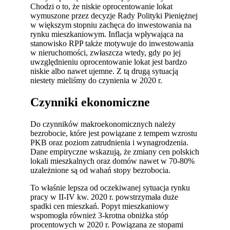
Chodzi o to, że niskie oprocentowanie lokat
wymuszone przez decyzje Rady Polityki Pieniężnej
w większym stopniu zachęca do inwestowania na
rynku mieszkaniowym. Inflacja wpływająca na
stanowisko RPP także motywuje do inwestowania
w nieruchomości, zwłaszcza wtedy, gdy po jej
uwzględnieniu oprocentowanie lokat jest bardzo
niskie albo nawet ujemne. Z tą drugą sytuacją
niestety mieliśmy do czynienia w 2020 r.
Czynniki ekonomiczne
Do czynników makroekonomicznych należy
bezrobocie, które jest powiązane z tempem wzrostu
PKB oraz poziom zatrudnienia i wynagrodzenia.
Dane empiryczne wskazują, że zmiany cen polskich
lokali mieszkalnych oraz domów nawet w 70-80%
uzależnione są od wahań stopy bezrobocia.
To właśnie lepsza od oczekiwanej sytuacja rynku
pracy w II-IV kw. 2020 r. powstrzymała duże
spadki cen mieszkań. Popyt mieszkaniowy
wspomogła również 3-krotna obniżka stóp
procentowych w 2020 r. Powiązana ze stopami