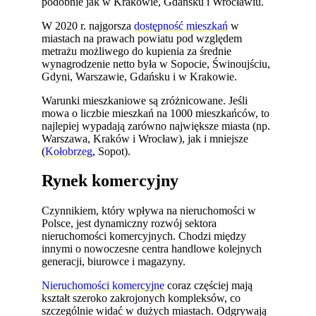
podobnie jak w Krakowie, Gdańsku i Wrocławiu.
W 2020 r. najgorsza
dostępność mieszkań
w
miastach na prawach powiatu pod względem
metrażu możliwego do kupienia za średnie
wynagrodzenie netto była w Sopocie, Świnoujściu,
Gdyni, Warszawie, Gdańsku i w Krakowie.
Warunki mieszkaniowe są zróżnicowane. Jeśli
mowa o liczbie mieszkań na 1000 mieszkańców, to
najlepiej wypadają zarówno największe miasta (np.
Warszawa, Kraków i Wrocław), jak i mniejsze
(
Kołobrzeg
, Sopot).
Rynek komercyjny
Czynnikiem, który wpływa na nieruchomości w
Polsce, jest dynamiczny rozwój sektora
nieruchomości komercyjnych. Chodzi między
innymi o nowoczesne centra handlowe kolejnych
generacji, biurowce i magazyny.
Nieruchomości komercyjne
coraz częściej mają
kształt szeroko zakrojonych kompleksów, co
szczególnie widać w dużych miastach. Odgrywają