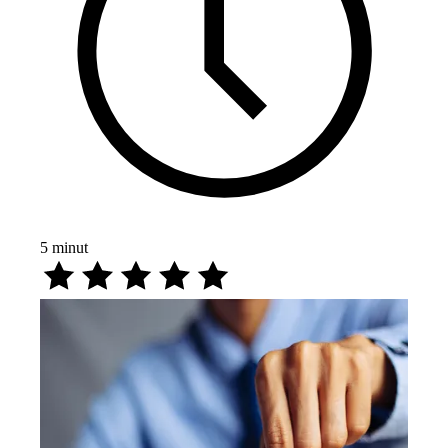
5
minut